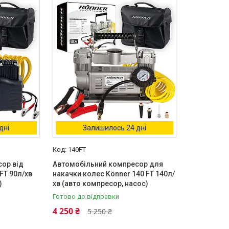
дні
Залишилось 24 дні
140FT
ор від
Автомобільний компресор для
FT 90л/хв
накачки колес Könner 140 FT 140л/
)
хв (авто компресор, насос)
Готово до відправки
4 250 ₴
5 250 ₴