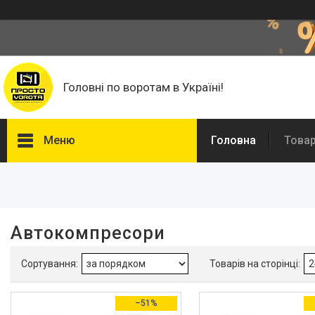
Головні по воротам в Україні!
Меню
Головна
Това
Фільтри
Ціна
Автокомпресори
Наявність
В наявності
3
Акція
–51%