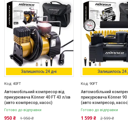
Товари зі знижками
3
Головна
Автоматика для воріт
Фурнітура для відкатних
воріт
Фільонка
Залишилось 24 дні
Залишилось 24 
Фарба Hammerite, Грунти та
розчинники
40FT
90FT
Автомобільний компресор від
Автомобільний компрес
Замки для воріт і хвірток
прикурювача Könner 40 FT 43 л/хв
прикурювача Könner 90 
Про нас
(авто компресор, насос)
(авто компресор, насос
Готово до відправки
Готово до відправки
Відгуки
950 ₴
1 599 ₴
1 950 ₴
2 599 ₴
Ворота "Звари Сам"