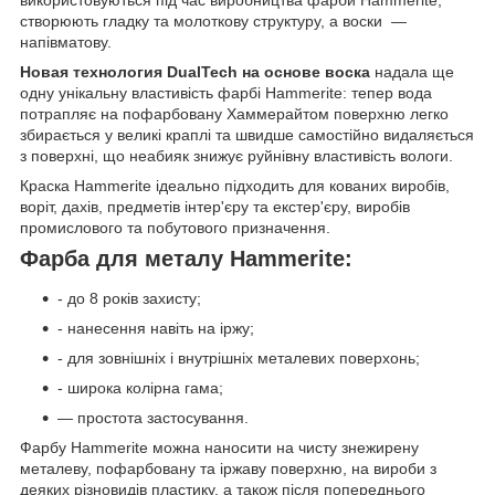
використовуються під час виробництва фарби Hammerite,
створюють гладку та молоткову структуру, а воски —
напівматову.
Новая технология DualTech на основе воска
надала ще
одну унікальну властивість фарбі Hammerite: тепер вода
потрапляє на пофарбовану Хаммерайтом поверхню легко
збирається у великі краплі та швидше самостійно видаляється
з поверхні, що неабияк знижує руйнівну властивість вологи.
Краска Hammerite ідеально підходить для кованих виробів,
воріт, дахів, предметів інтер'єру та екстер'єру, виробів
промислового та побутового призначення.
Фарба для металу Hammerite:
- до 8 років захисту;
- нанесення навіть на іржу;
- для зовнішніх і внутрішніх металевих поверхонь;
- широка колірна гама;
— простота застосування.
Фарбу Hammerite можна наносити на чисту знежирену
металеву, пофарбовану та іржаву поверхню, на вироби з
деяких різновидів пластику, а також після попереднього