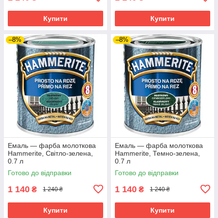
Купити
Купити
–8%
–8%
Емаль — фарба молоткова
Емаль — фарба молоткова
Hammerite, Світло-зелена,
Hammerite, Темно-зелена,
0.7 л
0.7 л
Готово до відправки
Готово до відправки
1 140
1 140
₴
₴
1 240 ₴
1 240 ₴
Купити
Купити