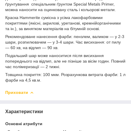
ґрунтування спеціальним ґрунтом Special Metals Primer,
можна наносити на оцинковану сталь і кольорові метали.
Краска Hammerite сумісна з усіма лакофарбовими
покриттями (якісні, акрилові, уретанові, кремнійорганічними
та ін.), за винятком матеріалів на бітумній основі.
Рекомендоване нанесення фарби: пензлем, валиком — у 2-3
шари, розпилювачем — у 3-4 шари. Час висихання: oт пилу
— 60 хв, на відлип — 90 хв.
Подальший шар може наноситися після висихання
попереднього на відлип, але не пізніше за вісім годин. Повний
час полімеризації — 2 тижні.
Товщина покриття: 100 мкм. Розрахункова витрата фарби: 1 л
фарби на 4,5 кв.м.
Приховати
Характеристики
Основні атрибути