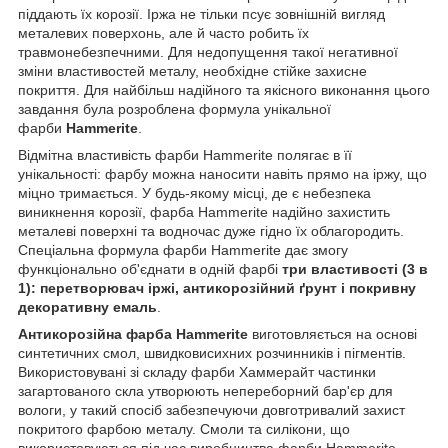
піддають їх корозії. Іржа не тільки псує зовнішній вигляд
металевих поверхонь, але й часто робить їх
травмонебезпечними. Для недопущення такої негативної
зміни властивостей металу, необхідне стійке захисне
покриття. Для найбільш надійного та якісного виконання цього
завдання була розроблена формула унікальної
фарби
Hammerite
.
Відмітна властивість фарби Hammerite полягає в її
унікальності: фарбу можна наносити навіть прямо на іржу, що
міцно тримається. У будь-якому місці, де є небезпека
виникнення корозії, фарба Hammerite надійно захистить
металеві поверхні та водночас дуже гідно їх облагородить.
Спеціальна формула фарби Hammerite дає змогу
функціонально об'єднати в одній фарбі
три властивості (3 в
1): перетворювач іржі, антикорозійний ґрунт і покривну
декоративну емаль
.
Антикорозійна фарба Hammerite
виготовляється на основі
синтетичних смол, швидковисихних розчинників і пігментів.
Використовувані зі складу фарби Хаммерайт частинки
загартованого скла утворюють непереборний бар'єр для
вологи, у такий спосіб забезпечуючи довготривалий захист
покритого фарбою металу. Смоли та силікони, що