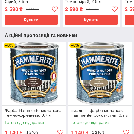
Сірий, 2.5 л
Темно-сірий, 2.5 л
Темн
2 590
2 590
2 5
₴
₴
2 690 ₴
2 690 ₴
Купити
Купити
Акційні пропозиції та новинки
–8%
–8%
Фарба Hammerite молоткова,
Емаль — фарба молоткова
Темно-коричнева, 0.7 л
Hammerite, Золотистий, 0.7 л
Готово до відправки
Готово до відправки
1 140
1 140
₴
₴
1 240 ₴
1 240 ₴