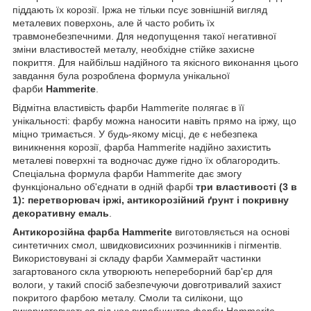
піддають їх корозії. Іржа не тільки псує зовнішній вигляд
металевих поверхонь, але й часто робить їх
травмонебезпечними. Для недопущення такої негативної
зміни властивостей металу, необхідне стійке захисне
покриття. Для найбільш надійного та якісного виконання цього
завдання була розроблена формула унікальної
фарби
Hammerite
.
Відмітна властивість фарби Hammerite полягає в її
унікальності: фарбу можна наносити навіть прямо на іржу, що
міцно тримається. У будь-якому місці, де є небезпека
виникнення корозії, фарба Hammerite надійно захистить
металеві поверхні та водночас дуже гідно їх облагородить.
Спеціальна формула фарби Hammerite дає змогу
функціонально об'єднати в одній фарбі
три властивості (3 в
1): перетворювач іржі, антикорозійний ґрунт і покривну
декоративну емаль
.
Антикорозійна фарба Hammerite
виготовляється на основі
синтетичних смол, швидковисихних розчинників і пігментів.
Використовувані зі складу фарби Хаммерайт частинки
загартованого скла утворюють непереборний бар'єр для
вологи, у такий спосіб забезпечуючи довготривалий захист
покритого фарбою металу. Смоли та силікони, що