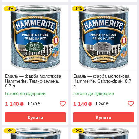
–8%
–8%
Емаль — фарба молоткова
Емаль — фарба молоткова
Hammerite, Темно-зелена,
Hammerite, Світло-сірий, 0.7
0.7 л
л
Готово до відправки
Готово до відправки
1 140
1 140
₴
₴
1 240 ₴
1 240 ₴
Купити
Купити
–8%
–8%