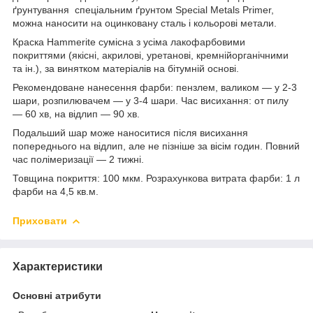
ґрунтування спеціальним ґрунтом Special Metals Primer,
можна наносити на оцинковану сталь і кольорові метали.
Краска Hammerite сумісна з усіма лакофарбовими
покриттями (якісні, акрилові, уретанові, кремнійорганічними
та ін.), за винятком матеріалів на бітумній основі.
Рекомендоване нанесення фарби: пензлем, валиком — у 2-3
шари, розпилювачем — у 3-4 шари. Час висихання: oт пилу
— 60 хв, на відлип — 90 хв.
Подальший шар може наноситися після висихання
попереднього на відлип, але не пізніше за вісім годин. Повний
час полімеризації — 2 тижні.
Товщина покриття: 100 мкм. Розрахункова витрата фарби: 1 л
фарби на 4,5 кв.м.
Приховати
Характеристики
Основні атрибути