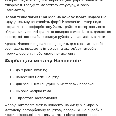
використовуються під час виробництва фарби Hammerite,
створюють гладку та молоткову структуру, а воски —
напівматову.
Новая технология DualTech на основе воска
надала ще
одну унікальну властивість фарбі Hammerite: тепер вода
потрапляє на пофарбовану Хаммерайтом поверхню легко
збирається у великі краплі та швидше самостійно видаляється
з поверхні, що неабияк знижує руйнівну властивість вологи.
Краска Hammerite ідеально підходить для кованих виробів,
воріт, дахів, предметів інтер'єру та екстер'єру, виробів
промислового та побутового призначення.
Фарба для металу Hammerite:
- до 8 років захисту;
- нанесення навіть на іржу;
- для зовнішніх і внутрішніх металевих поверхонь;
- широка колірна гама;
— простота застосування.
Фарбу Hammerite можна наносити на чисту знежирену
металеву, пофарбовану та іржаву поверхню, на вироби з
деяких різновидів пластику, а також після попереднього