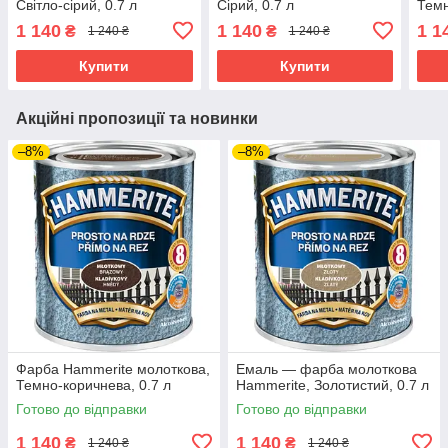
Світло-сірий, 0.7 л
Сірий, 0.7 л
Темн
1 140
1 140
1 1
₴
₴
1 240 ₴
1 240 ₴
Купити
Купити
Акційні пропозиції та новинки
–8%
–8%
Фарба Hammerite молоткова,
Емаль — фарба молоткова
Темно-коричнева, 0.7 л
Hammerite, Золотистий, 0.7 л
Готово до відправки
Готово до відправки
1 140
1 140
₴
₴
1 240 ₴
1 240 ₴