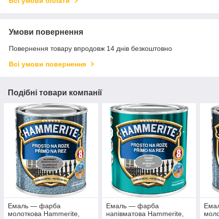
Всі умови оплати
Умови повернення
Повернення товару впродовж 14 днів безкоштовно
Всі умови повернення
Подібні товари компанії
Емаль — фарба
Емаль — фарба
Ема
молоткова Hammerite,
напівматова Hammerite,
моло