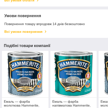
Всі умови оплати
Умови повернення
Повернення товару впродовж 14 днів безкоштовно
Всі умови повернення
Подібні товари компанії
Емаль — фарба
Емаль — фарба
Ема
молоткова Hammerite,
напівматова Hammerite,
моло