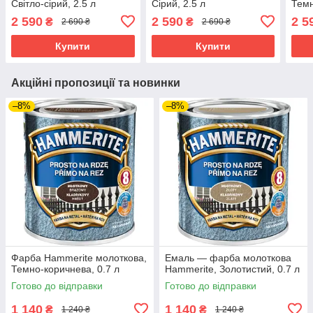
Світло-сірий, 2.5 л
Сірий, 2.5 л
Темн
2 590
2 590
2 5
₴
₴
2 690 ₴
2 690 ₴
Купити
Купити
Акційні пропозиції та новинки
–8%
–8%
Фарба Hammerite молоткова,
Емаль — фарба молоткова
Темно-коричнева, 0.7 л
Hammerite, Золотистий, 0.7 л
Готово до відправки
Готово до відправки
1 140
1 140
₴
₴
1 240 ₴
1 240 ₴