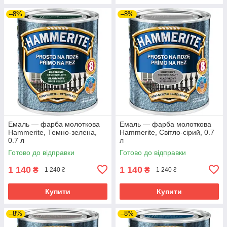
–8%
–8%
Емаль — фарба молоткова
Емаль — фарба молоткова
Hammerite, Темно-зелена,
Hammerite, Світло-сірий, 0.7
0.7 л
л
Готово до відправки
Готово до відправки
1 140
1 140
₴
₴
1 240 ₴
1 240 ₴
Купити
Купити
–8%
–8%