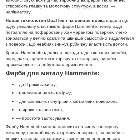
використовуються під час виробництва фарби Hammerite,
створюють гладку та молоткову структуру, а воски —
напівматову.
Новая технология DualTech на основе воска
надала ще
одну унікальну властивість фарбі Hammerite: тепер вода
потрапляє на пофарбовану Хаммерайтом поверхню легко
збирається у великі краплі та швидше самостійно видаляється
з поверхні, що неабияк знижує руйнівну властивість вологи.
Краска Hammerite ідеально підходить для кованих виробів,
воріт, дахів, предметів інтер'єру та екстер'єру, виробів
промислового та побутового призначення.
Фарба для металу Hammerite:
- до 8 років захисту;
- нанесення навіть на іржу;
- для зовнішніх і внутрішніх металевих поверхонь;
- широка колірна гама;
— простота застосування.
Фарбу Hammerite можна наносити на чисту знежирену
металеву, пофарбовану та іржаву поверхню, на вироби з
деяких різновидів пластику, а також після попереднього