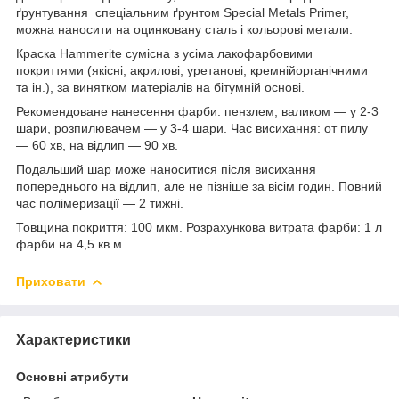
ґрунтування спеціальним ґрунтом Special Metals Primer,
можна наносити на оцинковану сталь і кольорові метали.
Краска Hammerite сумісна з усіма лакофарбовими
покриттями (якісні, акрилові, уретанові, кремнійорганічними
та ін.), за винятком матеріалів на бітумній основі.
Рекомендоване нанесення фарби: пензлем, валиком — у 2-3
шари, розпилювачем — у 3-4 шари. Час висихання: oт пилу
— 60 хв, на відлип — 90 хв.
Подальший шар може наноситися після висихання
попереднього на відлип, але не пізніше за вісім годин. Повний
час полімеризації — 2 тижні.
Товщина покриття: 100 мкм. Розрахункова витрата фарби: 1 л
фарби на 4,5 кв.м.
Приховати
Характеристики
Основні атрибути