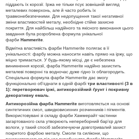
піддають їх корозії. Іржа не тільки псує зовнішній вигляд
металевих поверхонь, але й часто робить їх
травмонебезпечними. Для недопущення такої негативної
зміни властивостей металу, необхідне стійке захисне
покриття. Для найбільш надійного та якісного виконання цього
завдання була розроблена формула унікальної
фарби
Hammerite
.
Відмітна властивість фарби Hammerite полягає в її
унікальності: фарбу можна наносити навіть прямо на іржу, що
міцно тримається. У будь-якому місці, де є небезпека
виникнення корозії, фарба Hammerite надійно захистить
металеві поверхні та водночас дуже гідно їх облагородить.
Спеціальна формула фарби Hammerite дає змогу
функціонально об'єднати в одній фарбі
три властивості (3 в
1): перетворювач іржі, антикорозійний ґрунт і покривну
декоративну емаль
.
Антикорозійна фарба Hammerite
виготовляється на основі
синтетичних смол, швидковисихних розчинників і пігментів.
Використовувані зі складу фарби Хаммерайт частинки
загартованого скла утворюють непереборний бар'єр для
вологи, у такий спосіб забезпечуючи довготривалий захист
покритого фарбою металу. Смоли та силікони, що