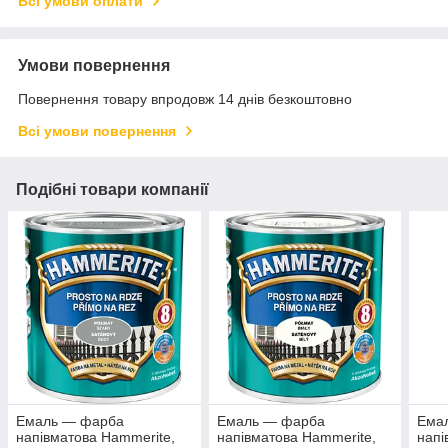
Всі умови оплати
Умови повернення
Повернення товару впродовж 14 днів безкоштовно
Всі умови повернення
Подібні товари компанії
Емаль — фарба
Емаль — фарба
Ема
напівматова Hammerite,
напівматова Hammerite,
напі