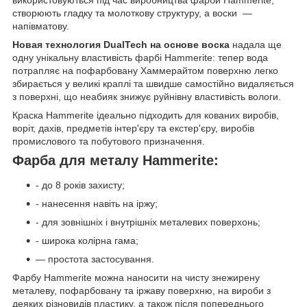
використовуються під час виробництва фарби Hammerite,
створюють гладку та молоткову структуру, а воски —
напівматову.
Новая технология DualTech на основе воска
надала ще
одну унікальну властивість фарбі Hammerite: тепер вода
потрапляє на пофарбовану Хаммерайтом поверхню легко
збирається у великі краплі та швидше самостійно видаляється
з поверхні, що неабияк знижує руйнівну властивість вологи.
Краска Hammerite ідеально підходить для кованих виробів,
воріт, дахів, предметів інтер'єру та екстер'єру, виробів
промислового та побутового призначення.
Фарба для металу Hammerite:
- до 8 років захисту;
- нанесення навіть на іржу;
- для зовнішніх і внутрішніх металевих поверхонь;
- широка колірна гама;
— простота застосування.
Фарбу Hammerite можна наносити на чисту знежирену
металеву, пофарбовану та іржаву поверхню, на вироби з
деяких різновидів пластику, а також після попереднього