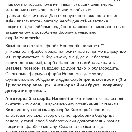
піддають їх корозії. Іржа не тільки псує зовнішній вигляд
металевих поверхонь, але й часто робить їх
травмонебезпечними. Для недопущення такої негативної
зміни властивостей металу, необхідне стійке захисне
покриття. Для найбільш надійного та якісного виконання цього
завдання була розроблена формула унікальної
фарби
Hammerite
.
Відмітна властивість фарби Hammerite полягає в її
унікальності: фарбу можна наносити навіть прямо на іржу, що
міцно тримається. У будь-якому місці, де є небезпека
виникнення корозії, фарба Hammerite надійно захистить
металеві поверхні та водночас дуже гідно їх облагородить.
Спеціальна формула фарби Hammerite дає змогу
функціонально об'єднати в одній фарбі
три властивості (3 в
1): перетворювач іржі, антикорозійний ґрунт і покривну
декоративну емаль
.
Антикорозійна фарба Hammerite
виготовляється на основі
синтетичних смол, швидковисихних розчинників і пігментів.
Використовувані зі складу фарби Хаммерайт частинки
загартованого скла утворюють непереборний бар'єр для
вологи, у такий спосіб забезпечуючи довготривалий захист
покритого фарбою металу. Смоли та силікони, що