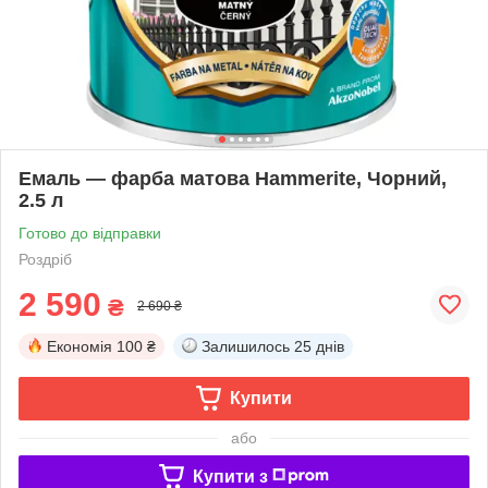
Емаль — фарба матова Hammerite, Чорний,
2.5 л
Готово до відправки
Роздріб
2 590
₴
2 690 ₴
Економія
100 ₴
Залишилось
25 днів
Купити
або
Купити з