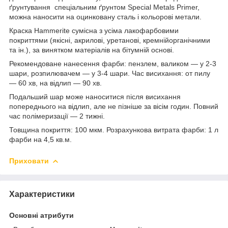
ґрунтування спеціальним ґрунтом Special Metals Primer,
можна наносити на оцинковану сталь і кольорові метали.
Краска Hammerite сумісна з усіма лакофарбовими
покриттями (якісні, акрилові, уретанові, кремнійорганічними
та ін.), за винятком матеріалів на бітумній основі.
Рекомендоване нанесення фарби: пензлем, валиком — у 2-3
шари, розпилювачем — у 3-4 шари. Час висихання: oт пилу
— 60 хв, на відлип — 90 хв.
Подальший шар може наноситися після висихання
попереднього на відлип, але не пізніше за вісім годин. Повний
час полімеризації — 2 тижні.
Товщина покриття: 100 мкм. Розрахункова витрата фарби: 1 л
фарби на 4,5 кв.м.
Приховати
Характеристики
Основні атрибути