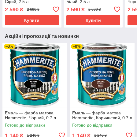
Сірий, 2.5 л
Білий, 2.5 л
Чорн
2 590
2 590
2 5
₴
₴
2 690 ₴
2 690 ₴
Купити
Купити
Акційні пропозиції та новинки
–8%
–8%
Емаль — фарба матова
Емаль — фарба матова
Hammerite, Чорний, 0.7 л
Hammerite, Коричневий, 0.7 л
Готово до відправки
Готово до відправки
1 140
1 140
₴
₴
1 240 ₴
1 240 ₴