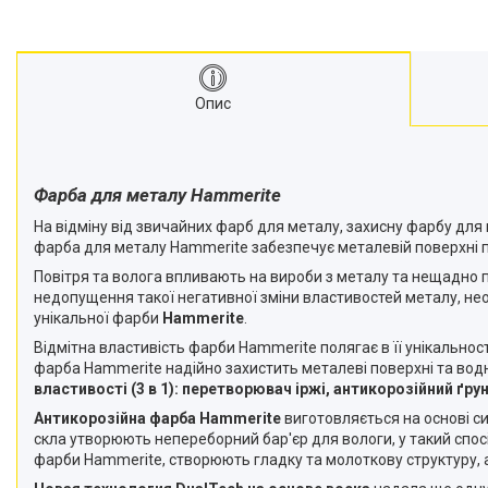
Опис
Фарба для металу Hammerite
На відміну від звичайних фарб для металу, захисну фарбу дл
фарба для металу Hammerite забезпечує металевій поверхні пр
Повітря та волога впливають на вироби з металу та нещадно пі
недопущення такої негативної зміни властивостей металу, не
унікальної фарби
Hammerite
.
Відмітна властивість фарби Hammerite полягає в її унікальност
фарба Hammerite надійно захистить металеві поверхні та вод
властивості (3 в 1): перетворювач іржі, антикорозійний ґр
Антикорозійна фарба Hammerite
виготовляється на основі с
скла утворюють непереборний бар'єр для вологи, у такий спо
фарби Hammerite, створюють гладку та молоткову структуру, 