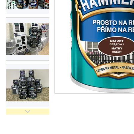
Замки для воріт і хвірток
Про нас
Відгуки
Ворота "Звари Сам"
Навіси "Збери Сам"
Каркаси відкатних воріт
Каркаси відкатних воріт з
зашивкою
Каркаси відкатних воріт з
автоматикою