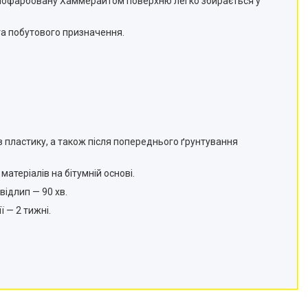
а пофарбовану Хаммерайтом поверхню легко збирається у
 та побутового призначення.
 пластику, а також після попереднього ґрунтування
матеріалів на бітумній основі.
відлип — 90 хв.
 — 2 тижні.