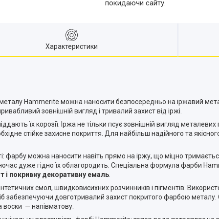
покидаючи сайту.
Характеристики
я металу Hammerite можна наносити безпосередньо на іржавий мета
ивабливий зовнішній вигляд і тривалий захист від іржі.
ддають їх корозії. Іржа не тільки псує зовнішній вигляд металеви
обхідне стійке захисне покриття. Для найбільш надійного та якісн
і: фарбу можна наносити навіть прямо на іржу, що міцно тримається
ночас дуже гідно їх облагородить. Спеціальна формула фарби Hamm
унт і покривну декоративну емаль
.
интетичних смол, швидковисихних розчинників і пігментів. Викорис
сіб забезпечуючи довготривалий захист покритого фарбою металу. 
а воски — напівматову.