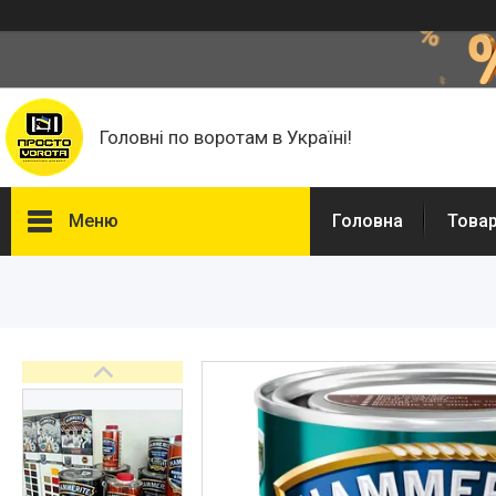
Головні по воротам в Україні!
Меню
Головна
Това
Головна
Автоматика для воріт
Фурнітура для відкатних
воріт
Фільонка
Фарба Hammerite, Грунти та
розчинники