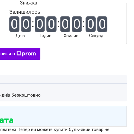
Залишилось
0
0
0
0
0
0
0
0
Днів
Годин
Хвилин
Секунд
пити з
4 днів
безкоштовно
 платежі. Тепер ви можете купити будь-який товар не