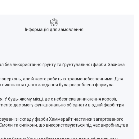
Інформація для замовлення
л без використання ґрунту та ґрунтувальної фарби. Захисна
х поверхонь, але й часто робить їх травмонебезпечними. Для
ого виконання цього завдання була розроблена формула
. У будь-якому місці, де є небезпека виникнення корозії,
erite дає змогу функціонально об'єднати в одній фарбі
три
товувані зі складу фарби Хаммерайт частинки загартованого
Смоли та силікони, що використовуються під час виробництва