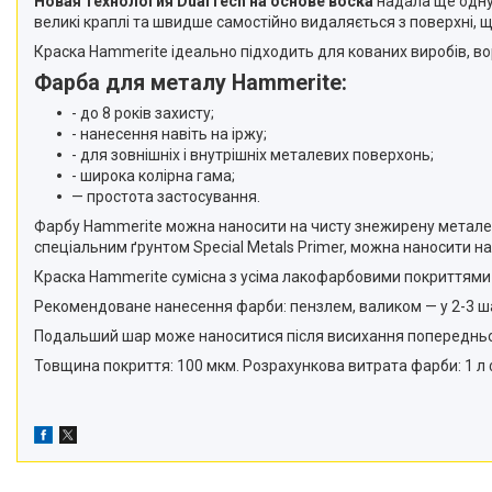
Новая технология DualTech на основе воска
надала ще одну
великі краплі та швидше самостійно видаляється з поверхні, щ
Краска Hammerite ідеально підходить для кованих виробів, вор
Фарба для металу Hammerite:
- до 8 років захисту;
- нанесення навіть на іржу;
- для зовнішніх і внутрішніх металевих поверхонь;
- широка колірна гама;
— простота застосування.
Фарбу Hammerite можна наносити на чисту знежирену металеву
спеціальним ґрунтом Special Metals Primer, можна наносити на
Краска Hammerite сумісна з усіма лакофарбовими покриттями (які
Рекомендоване нанесення фарби: пензлем, валиком — у 2-3 шари
Подальший шар може наноситися після висихання попереднього н
Товщина покриття: 100 мкм. Розрахункова витрата фарби: 1 л ф