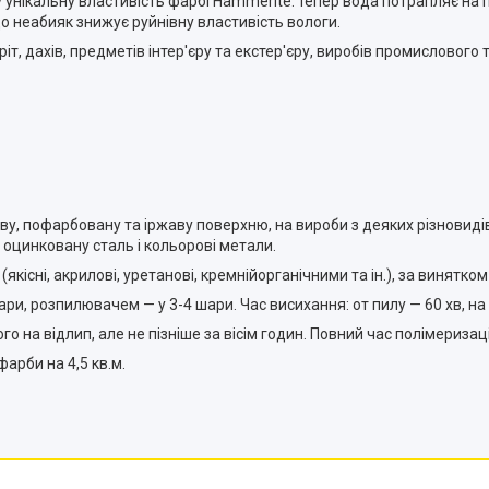
 унікальну властивість фарбі Hammerite: тепер вода потрапляє н
о неабияк знижує руйнівну властивість вологи.
іт, дахів, предметів інтер'єру та екстер'єру, виробів промислового
, пофарбовану та іржаву поверхню, на вироби з деяких різновидів
 оцинковану сталь і кольорові метали.
сні, акрилові, уретанові, кремнійорганічними та ін.), за винятком 
, розпилювачем — у 3-4 шари. Час висихання: oт пилу — 60 хв, на 
а відлип, але не пізніше за вісім годин. Повний час полімеризації
арби на 4,5 кв.м.