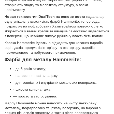
використовуються під час виробництва фарби Hammerite,
створюють гладку та молоткову структуру, а воски —
напівматову.
Новая технология DualTech на основе воска
надала ще
одну унікальну властивість фарбі Hammerite: тепер вода
потрапляє на пофарбовану Хаммерайтом поверхню легко
збирається у великі краплі та швидше самостійно видаляється
з поверхні, що неабияк знижує руйнівну властивість вологи.
Краска Hammerite ідеально підходить для кованих виробів,
воріт, дахів, предметів інтер'єру та екстер'єру, виробів
промислового та побутового призначення.
Фарба для металу Hammerite:
- до 8 років захисту;
- нанесення навіть на іржу;
- для зовнішніх і внутрішніх металевих поверхонь;
- широка колірна гама;
— простота застосування.
Фарбу Hammerite можна наносити на чисту знежирену
металеву, пофарбовану та іржаву поверхню, на вироби з
деяких різновидів пластику, а також після попереднього