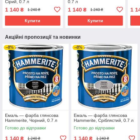
Сірий, 0.7 л
0.7 л
1 140
1 140
1 1
₴
₴
1 240 ₴
1 240 ₴
Купити
Купити
Акційні пропозиції та новинки
–8%
–8%
Емаль — фарба глянсова
Емаль — фарба глянсова
Hammerite, Чорний, 0.7 л
Hammerite, Сріблястий, 0.7 л
Готово до відправки
Готово до відправки
1 140
1 140
₴
₴
1 240 ₴
1 240 ₴