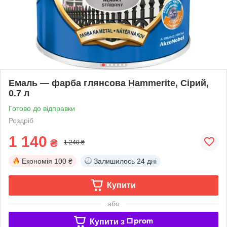
Емаль — фарба глянсова Hammerite, Сірий,
0.7 л
Готово до відправки
Роздріб
1 140
₴
1 240 ₴
Економія
100 ₴
Залишилось
24 дні
Купити
або
Купити з