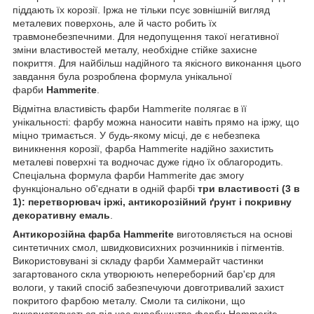
піддають їх корозії. Іржа не тільки псує зовнішній вигляд
металевих поверхонь, але й часто робить їх
травмонебезпечними. Для недопущення такої негативної
зміни властивостей металу, необхідне стійке захисне
покриття. Для найбільш надійного та якісного виконання цього
завдання була розроблена формула унікальної
фарби
Hammerite
.
Відмітна властивість фарби Hammerite полягає в її
унікальності: фарбу можна наносити навіть прямо на іржу, що
міцно тримається. У будь-якому місці, де є небезпека
виникнення корозії, фарба Hammerite надійно захистить
металеві поверхні та водночас дуже гідно їх облагородить.
Спеціальна формула фарби Hammerite дає змогу
функціонально об'єднати в одній фарбі
три властивості (3 в
1): перетворювач іржі, антикорозійний ґрунт і покривну
декоративну емаль
.
Антикорозійна фарба Hammerite
виготовляється на основі
синтетичних смол, швидковисихних розчинників і пігментів.
Використовувані зі складу фарби Хаммерайт частинки
загартованого скла утворюють непереборний бар'єр для
вологи, у такий спосіб забезпечуючи довготривалий захист
покритого фарбою металу. Смоли та силікони, що