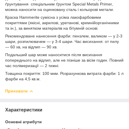
ґрунтування спеціальним ґрунтом Special Metals Primer,
можна наносити на оцинковану сталь і кольорові метали.
Краска Hammerite сумісна з усіма лакофарбовими
покриттями (якісні, акрилові, уретанові, кремнійорганічними
та ін.), за винятком матеріалів на бітумній основі.
Рекомендоване нанесення фарби: пензлем, валиком — у 2-3
шари, розпилювачем — у 3-4 шари. Час висихання: oт пилу
— 60 хв, на відлип — 90 хв.
Подальший шар може наноситися після висихання
попереднього на відлип, але не пізніше за вісім годин. Повний
час полімеризації — 2 тижні.
Товщина покриття: 100 мкм. Розрахункова витрата фарби: 1 л
фарби на 4,5 кв.м.
Приховати
Характеристики
Основні атрибути