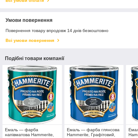
Всі умови оплати
Умови повернення
Повернення товару впродовж 14 днів безкоштовно
Всі умови повернення
Подібні товари компанії
Емаль — фарба
Емаль — фарба глянсова
Ема
напівматова Hammerite,
Hammerite, Графітовий,
Hamm