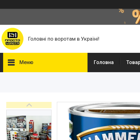
Головні по воротам в Україні!
Меню
Головна
Това
Головна
Автоматика для воріт
Фурнітура для відкатних
воріт
Фільонка
Фарба Hammerite, Грунти та
розчинники