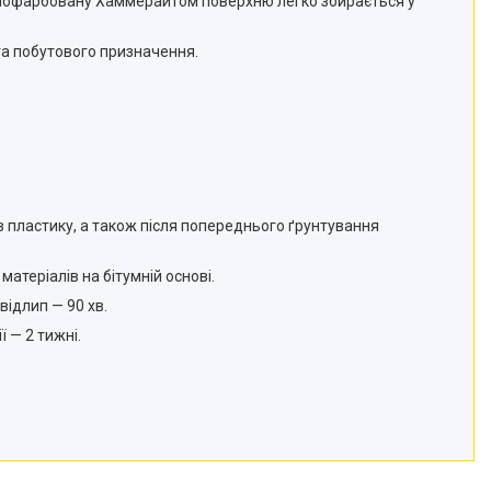
а пофарбовану Хаммерайтом поверхню легко збирається у
 та побутового призначення.
 пластику, а також після попереднього ґрунтування
матеріалів на бітумній основі.
відлип — 90 хв.
 — 2 тижні.