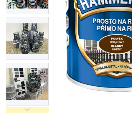
Замки для воріт і хвірток
Про нас
Відгуки
Ворота "Звари Сам"
Навіси "Збери Сам"
Каркаси відкатних воріт
Каркаси відкатних воріт з
зашивкою
Каркаси відкатних воріт з
автоматикою