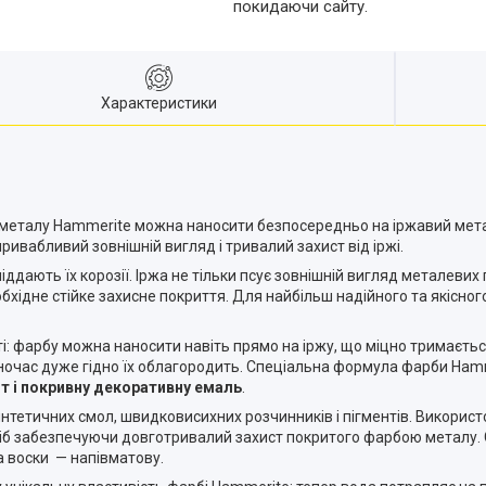
покидаючи сайту.
Характеристики
я металу Hammerite можна наносити безпосередньо на іржавий мета
ивабливий зовнішній вигляд і тривалий захист від іржі.
ддають їх корозії. Іржа не тільки псує зовнішній вигляд металеви
обхідне стійке захисне покриття. Для найбільш надійного та якісн
і: фарбу можна наносити навіть прямо на іржу, що міцно тримається
ночас дуже гідно їх облагородить. Спеціальна формула фарби Hamm
унт і покривну декоративну емаль
.
интетичних смол, швидковисихних розчинників і пігментів. Викорис
сіб забезпечуючи довготривалий захист покритого фарбою металу. 
а воски — напівматову.