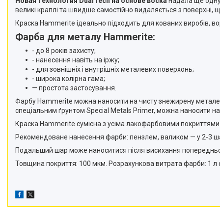
Новая технология DualTech на основе воска
надала ще одну
великі краплі та швидше самостійно видаляється з поверхні, щ
Краска Hammerite ідеально підходить для кованих виробів, вор
Фарба для металу Hammerite:
- до 8 років захисту;
- нанесення навіть на іржу;
- для зовнішніх і внутрішніх металевих поверхонь;
- широка колірна гама;
— простота застосування.
Фарбу Hammerite можна наносити на чисту знежирену металеву
спеціальним ґрунтом Special Metals Primer, можна наносити на
Краска Hammerite сумісна з усіма лакофарбовими покриттями (які
Рекомендоване нанесення фарби: пензлем, валиком — у 2-3 шари
Подальший шар може наноситися після висихання попереднього н
Товщина покриття: 100 мкм. Розрахункова витрата фарби: 1 л ф