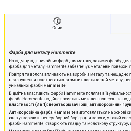
Опис
Фарба для металу Hammerite
На відміну від звичайних фарб для металу, захисну фарбу дл
фарба для металу Hammerite забезпечує металевій поверхні пр
Повітря та волога впливають на вироби з металу та нещадно пі
недопущення такої негативної зміни властивостей металу, не
унікальної фарби
Hammerite
.
Відмітна властивість фарби Hammerite полягає в її унікальност
фарба Hammerite надійно захистить металеві поверхні та вод
властивості (3 в 1): перетворювач іржі, антикорозійний ґр
Антикорозійна фарба Hammerite
виготовляється на основі с
скла утворюють непереборний бар'єр для вологи, у такий спо
фарби Hammerite, створюють гладку та молоткову структуру, 