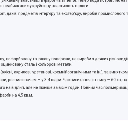
 унікальну властивість фарбі Hammerite: тепер вода потрапляє н
о неабияк знижує руйнівну властивість вологи.
іт, дахів, предметів інтер'єру та екстер'єру, виробів промислового
, пофарбовану та іржаву поверхню, на вироби з деяких різновидів
 оцинковану сталь і кольорові метали.
сні, акрилові, уретанові, кремнійорганічними та ін.), за винятком 
, розпилювачем — у 3-4 шари. Час висихання: oт пилу — 60 хв, на 
а відлип, але не пізніше за вісім годин. Повний час полімеризації
арби на 4,5 кв.м.