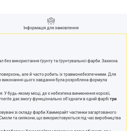
Інформація для замовлення
л без використання ґрунту та ґрунтувальної фарби. Захисна
х поверхонь, але й часто робить їх травмонебезпечними. Для
ого виконання цього завдання була розроблена формула
. У будь-якому місці, де є небезпека виникнення корозії,
erite дає змогу функціонально об'єднати в одній фарбі
три
товувані зі складу фарби Хаммерайт частинки загартованого
Смоли та силікони, що використовуються під час виробництва