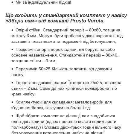
Ми за індивідуальний підхід!
Що входить у стандартний комплект у навісу
«Збери сам» від компанії Prosto Vorota:
Опірні стійки. Стандартний переріз – 80х80, товщина
металу 3 мм. Можуть бути зроблені у двох варіантах: під
заставні з пластинами та подовжені під бетонування;
Поздовжні опорні перекладини, які беруть на себе
основне навантаження. Стандартний переріз – 80х40,
товщина стінки – 3 мм;
Перемички 50×25 Кількість залежить від довжини
навісу;
Торцеві поздовжні планки. Їх перетин 25х25, товщина
стінки – 2 мм. Саме до них кріпиться полікарбонат по
краю навісу;
Комплектуючі для складання: металовироби для
з'єднання балок, заглушки на болти і т.д.
Щоб зібрати комплект на ділянці, вам знадобиться
одна-дві людини (вдвох простіше класти великі листи
полікарбонату) і близько двох-трьох годин вільного часу
без урахування встановлення навісу на ділянці.