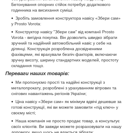
Бетонування опорних стійок потребує додаткового
годинника на висихання суміші.
Зробіть замовлення конструктора навісу «Збери сам»
у Prosto Vorota:
Конструктор навісу "Збери сам" від компанії Prosto
Vorota - вигідна покупка. Він дозволить швидко зібрати
зручний та надійний автомобільний навіс у себе на
ділянці. Конструкція розроблена досвідченими
фахівцями, які врахували безліч факторів, включаючи
зручну висоту, ширину стандартних моделей, простоту
складання тощо.
Переваги наших товарів:
Ми пропонуємо прості та надійні конструкції з
металопрокату, розроблені з урахуванням вітрових та
снігових навантажень регіонів України;
Ціна навісу «Збери сам» як мінімум вдвічі дешевше за
готові конструкції, які ви можете замовити «під ключ» у
своєму місті;
Наша компанія не просто продає товар, а консультує
своїх клієнтів. Ви завжди можете розраховувати на нашу
допомогу, якщо щось не вдається зібрати;