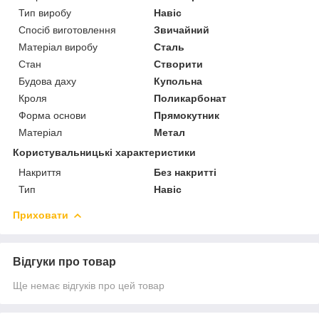
Тип виробу
Навіс
Спосіб виготовлення
Звичайний
Матеріал виробу
Сталь
Стан
Створити
Будова даху
Купольна
Кроля
Поликарбонат
Форма основи
Прямокутник
Матеріал
Метал
Користувальницькі характеристики
Накриття
Без накритті
Тип
Навіс
Приховати
Відгуки про товар
Ще немає відгуків про цей товар