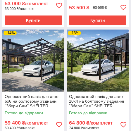
53 000
₴/комплект
53 500
₴
63 500 ₴
63 000 ₴/комплект
Купити
Купити
–14%
–13%
Односкатний навіс для авто
Односкатний навіс для авто
6х6 на болтовому з'єднанні
10х4 на болтовому з'єднанні
"Збери Сам" SHELTER
"Збери Сам" SHELTER
STANDART
STANDART
Готово до відправки
Готово до відправки
59 400
64 800
₴/комплект
₴/комплект
69 400 ₴/комплект
74 800 ₴/комплект