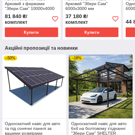
Арковий з фермами
Арковий "Збери Сам"
Одно
"Збери Сам" 10000х4000
6000х3000 мм
600
мм
81 840
37 180
₴/
₴/
44 
комплект
комплект
Купити
Купити
Акційні пропозиції та новинки
–50%
–18%
Односкатний навіс для авто
Односкатний навіс для авто
та під сонячні панелі за
6х4 на болтовому з'єднанні
вашими розмірами
"Збери Сам" SHELTER