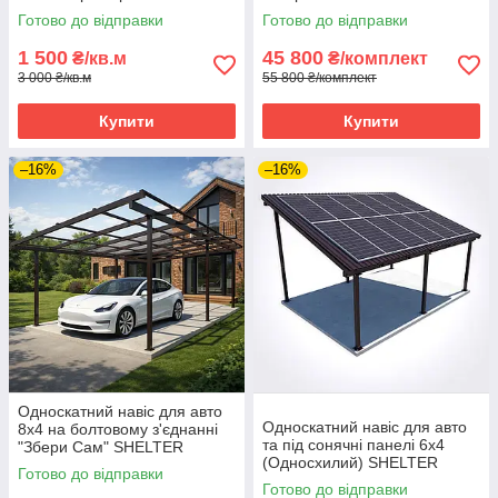
(Односхилий) SHELTER
STANDART
Готово до відправки
Готово до відправки
SOLAR
1 500
45 800
₴/кв.м
₴/комплект
3 000 ₴/кв.м
55 800 ₴/комплект
Купити
Купити
–16%
–16%
Односкатний навіс для авто
Односкатний навіс для авто
8х4 на болтовому з'єднанні
та під сонячні панелі 6х4
"Збери Сам" SHELTER
(Односхилий) SHELTER
STANDART
Готово до відправки
SOLAR
Готово до відправки