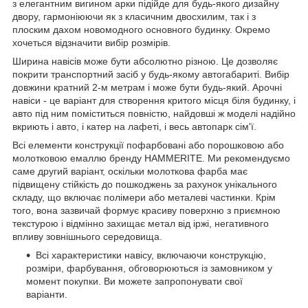
з елегантним вигином арки підійде для будь-якого дизайну
двору, гармоніюючи як з класичним двосхилим, так і з
плоским дахом новомодного основного будинку. Окремо
хочеться відзначити вибір розмірів.
Ширина навісів може бути абсолютно різною. Це дозволяє
покрити транспортний засіб у будь-якому автогабариті. Вибір
довжини кратний 2-м метрам і може бути будь-який. Арочні
навіси - це варіант для створення критого місця біля будинку, і
авто під ним поміститься повністю, найдовші ж моделі надійно
вкриють і авто, і катер на лафеті, і весь автопарк сім'ї.
Всі елементи конструкції пофарбовані або порошковою або
молотковою емаллю бренду HAMMERITE. Ми рекомендуємо
саме другий варіант, оскільки молоткова фарба має
підвищену стійкість до пошкоджень за рахунок унікального
складу, що включає полімери або металеві частинки. Крім
того, вона зазвичай формує красиву поверхню з приємною
текстурою і відмінно захищає метал від іржі, негативного
впливу зовнішнього середовища.
Всі характеристики навісу, включаючи конструкцію,
розміри, фарбування, обговорюються із замовником у
момент покупки. Ви можете запропонувати свої
варіанти.