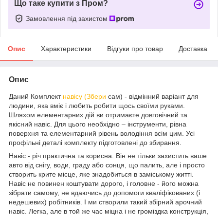
Що таке купити з Пром?
Замовлення під захистом
Опис
Характеристики
Відгуки про товар
Доставка
Опис
Даний Комплект
навісу (Збери
сам) - відмінний варіант для
людини, яка вміє і любить робити щось своїми руками.
Шляхом елементарних дій ви отримаєте довговічний та
якісний навіс. Для цього необхідно – інструменти, рівна
поверхня та елементарний рівень володіння всім цим. Усі
профільні деталі комплекту підготовлені до збирання.
Навіс - річ практична та корисна. Він не тільки захистить ваше
авто від снігу, води, граду або сонця, що палить, але і просто
створить крите місце, яке знадобиться в заміському житті.
Навіс не повинен коштувати дорого, і головне - його можна
зібрати самому, не вдаючись до допомоги кваліфікованих (і
недешевих) робітників. І ми створили такий збірний арочний
навіс. Легка, але в той же час міцна і не громіздка конструкція,