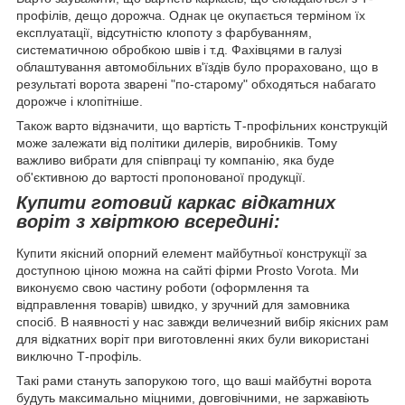
профілів, дещо дорожча. Однак це окупається терміном їх
експлуатації, відсутністю клопоту з фарбуванням,
систематичною обробкою швів і т.д. Фахівцями в галузі
облаштування автомобільних в'їздів було прораховано, що в
результаті ворота зварені "по-старому" обходяться набагато
дорожче і клопітніше.
Також варто відзначити, що вартість Т-профільних конструкцій
може залежати від політики дилерів, виробників. Тому
важливо вибрати для співпраці ту компанію, яка буде
об'єктивною до вартості пропонованої продукції.
Купити готовий каркас відкатних
воріт з хвірткою всередині:
Купити якісний опорний елемент майбутньої конструкції за
доступною ціною можна на сайті фірми Prosto Vorota. Ми
виконуємо свою частину роботи (оформлення та
відправлення товарів) швидко, у зручний для замовника
спосіб. В наявності у нас завжди величезний вибір якісних рам
для відкатних воріт при виготовленні яких були використані
виключно Т-профіль.
Такі рами стануть запорукою того, що ваші майбутні ворота
будуть максимально міцними, довговічними, не заржавіють