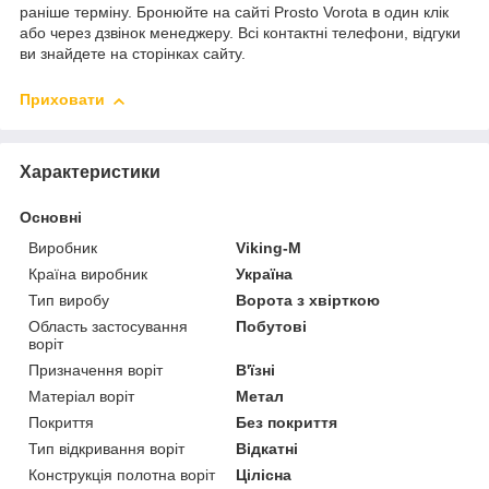
раніше терміну. Бронюйте на сайті Prosto Vorota в один клік
або через дзвінок менеджеру. Всі контактні телефони, відгуки
ви знайдете на сторінках сайту.
Приховати
Характеристики
Основні
Виробник
Viking-M
Країна виробник
Україна
Тип виробу
Ворота з хвірткою
Область застосування
Побутові
воріт
Призначення воріт
В'їзні
Матеріал воріт
Метал
Покриття
Без покриття
Тип відкривання воріт
Відкатні
Конструкція полотна воріт
Цілісна