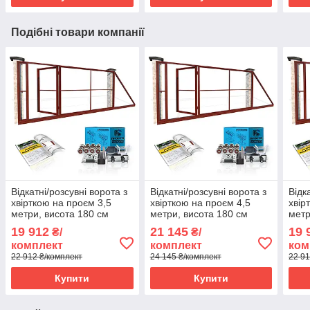
Подібні товари компанії
Відкатні/розсувні ворота з
Відкатні/розсувні ворота з
Відк
хвірткою на проєм 3,5
хвірткою на проєм 4,5
хвір
метри, висота 180 см
метри, висота 180 см
метр
19 912
21 145
19 
₴/
₴/
комплект
комплект
ком
22 912 ₴/комплект
24 145 ₴/комплект
22 91
Купити
Купити