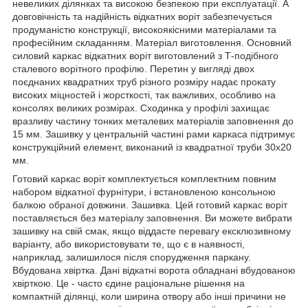
невеликих ділянках та високою безпекою при експлуатації. А
довговічність та надійність відкатних воріт забезпечується
продуманістю конструкції, високоякісними матеріалами та
професійним складанням. Матеріал виготовлення. Основний
силовий каркас відкатних воріт виготовлений з Т-подібного
сталевого ворітного профілю. Перетин у вигляді двох
поєднаних квадратних труб різного розміру надає прокату
високих міцностей і жорсткості, так важливих, особливо на
консолях великих розмірах. Сходинка у профілі захищає
вразливу частину тонких металевих матеріалів заповнення до
15 мм. Зашивку у центральній частині рами каркаса підтримує
конструкційний елемент, виконаний із квадратної труби 30х20
мм.
Готовий каркас воріт комплектується комплектним повним
набором відкатної фурнітури, і встановленою консольною
балкою обраної довжини. Зашивка. Цей готовий каркас воріт
поставляється без матеріалу заповнення. Ви можете вибрати
зашивку на свій смак, якщо віддасте перевагу ексклюзивному
варіанту, або використовувати те, що є в наявності,
наприклад, залишилося після спорудження паркану.
Вбудована хвіртка. Дані відкатні ворота обладнані вбудованою
хвірткою. Це - часто єдине раціональне рішення на
компактній ділянці, коли ширина отвору або інші причини не