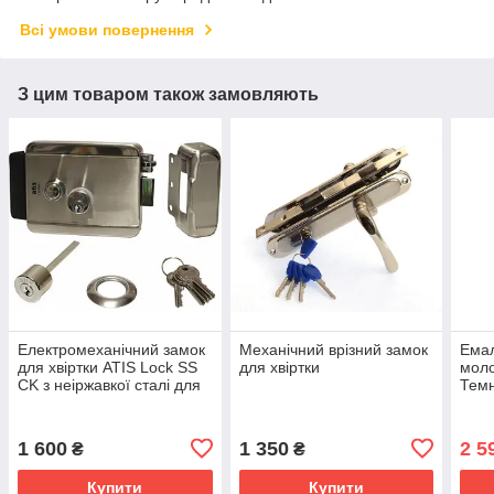
Всі умови повернення
З цим товаром також замовляють
Електромеханічний замок
Механічний врізний замок
Ема
для хвіртки ATIS Lock SS
для хвіртки
моло
CK з неіржавкої сталі для
Темн
контролю доступу
1 600
1 350
2 5
₴
₴
Купити
Купити