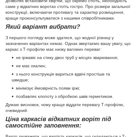
дозволяє встановити хвіртки, що окремо стоїть, необхідність
саме у відкатних воротах стоїть гостро. Про розміри загальної
конструкції, включаючи противагу та характер розміщення,
краще проконсультуватися з нашими співробітниками.
Який варіант вибрати?
З першого погляду може здатися, що жодної різниці у
зазначених варіантах немає. Однак звертаємо вашу увагу, що
каркас з Т-профілю має низку вагомих переваг:
не іржавіє на стику двох труб у місцях зварювання;
не має окалин;
з нього конструкція вариться вдвічі простіше та
швидше;
мінімізує ймовірність появи іржі;
позбавляє клопоту з обробкою швів герметиком.
Думаю висновок, чому краще віддати перевагу Т-профілю,
очевидний.
Ціна каркасів відкатних воріт під
самостійне заповнення:
Варто зауважити, що вартість каркасів, що складаються з Т-