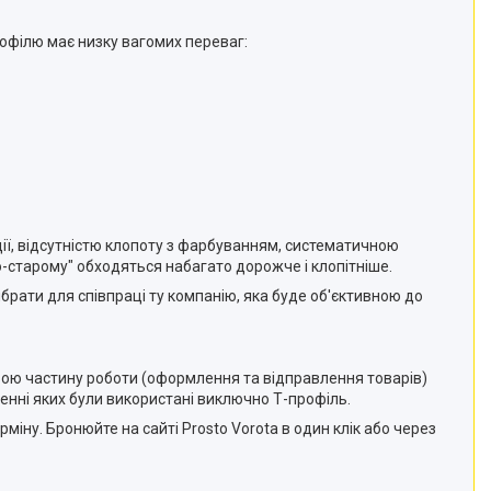
рофілю має низку вагомих переваг:
ції, відсутністю клопоту з фарбуванням, систематичною
по-старому" обходяться набагато дорожче і клопітніше.
брати для співпраці ту компанію, яка буде об'єктивною до
свою частину роботи (оформлення та відправлення товарів)
ленні яких були використані виключно Т-профіль.
іну. Бронюйте на сайті Prosto Vorota в один клік або через