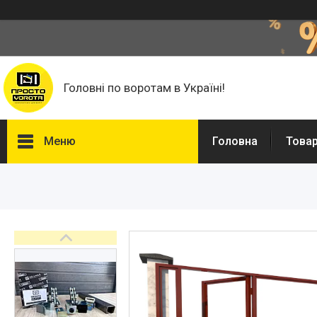
Головні по воротам в Україні!
Меню
Головна
Това
Головна
Автоматика для воріт
Фурнітура для відкатних
воріт
Фільонка
Фарба Hammerite, Грунти та
розчинники