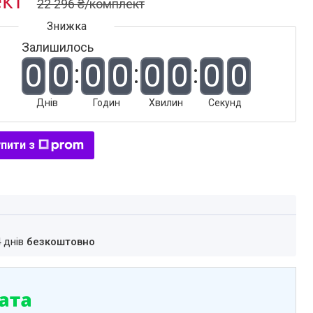
ект
22 296 ₴/комплект
Залишилось
0
0
0
0
0
0
0
0
Днів
Годин
Хвилин
Секунд
пити з
4 днів
безкоштовно