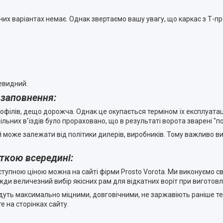
них варіантах немає. Однак звертаємо вашу увагу, що каркас з Т-п
евидний.
 заповнення:
рофілів, дещо дорожча. Однак це окупається терміном їх експлуата
ільних в'їздів було прораховано, що в результаті ворота зварені "
 може залежати від політики дилерів, виробників. Тому важливо ви
рткою всередині:
ступною ціною можна на сайті фірми Prosto Vorota. Ми виконуємо 
вжди величезний вибір якісних рам для відкатних воріт при виготов
дуть максимально міцними, довговічними, не заржавіють раніше терм
е на сторінках сайту.