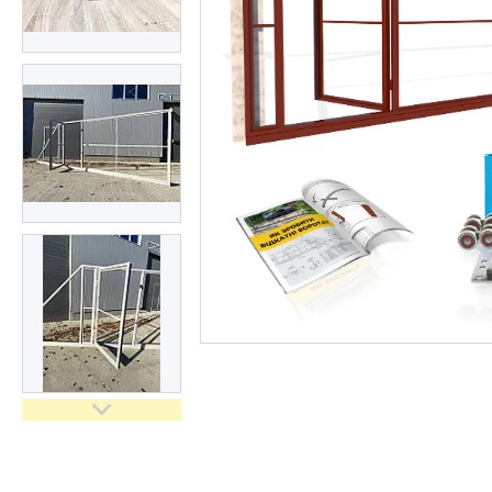
Замки для воріт і хвірток
Про нас
Відгуки
Ворота "Звари Сам"
Навіси "Збери Сам"
Каркаси відкатних воріт
Каркаси відкатних воріт з
зашивкою
Каркаси відкатних воріт з
автоматикою