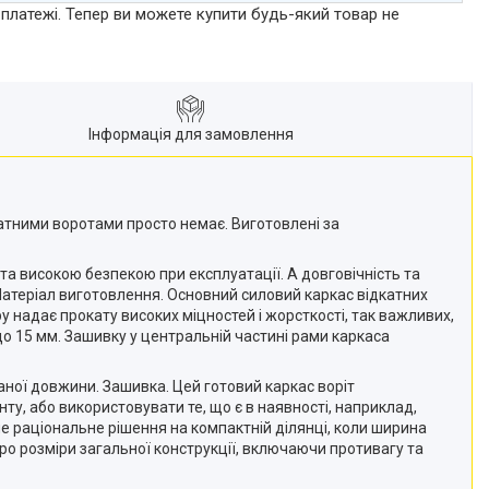
 платежі. Тепер ви можете купити будь-який товар не
Інформація для замовлення
катними воротами просто немає. Виготовлені за
а високою безпекою при експлуатації. А довговічність та
Матеріал виготовлення. Основний силовий каркас відкатних
у надає прокату високих міцностей і жорсткості, так важливих,
о 15 мм. Зашивку у центральній частині рами каркаса
ної довжини. Зашивка. Цей готовий каркас воріт
у, або використовувати те, що є в наявності, наприклад,
не раціональне рішення на компактній ділянці, коли ширина
Про розміри загальної конструкції, включаючи противагу та