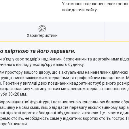
У компанії підключені електронні
покидаючи сайту.
Характеристики
ю хвірткою та його переваги.
 в'їзд у своє подвір'я надійними, безпечними та довговічними від
нченого вигляду екстер'єру вашого будинку.
 простору вашого двору, що є актуальним на невеликих ділянках т
трукції, високоякісними матеріалами та професійним складанням. 
. Перетин у вигляді двох поєднаних квадратних труб різного розмір
ахищає вразливу частину тонких металевих матеріалів заповнення д
руби 30х20 мм.
ором відкатної фурнітури, і встановленою консольною балкою обра
ашивку на свій смак, якщо віддасте перевагу ексклюзивному варіант
ні відкатні ворота обладнані вбудованою хвірткою. Це - часто єди
ремо стоїть, необхідність саме у відкатних воротах стоїть гостро. 
івробітниками.