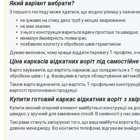
Який варіант вибрати?
З першого погляду може здатися, що жодної різниці у зазначе
не іржавіє на стику двох труб у місцях зварювання;
не має окалин;
з нього конструкція вариться вдвічі простіше та швидше;
мінімізує ймовірність появи іржі;
позбавляє клопоту з обробкою швів герметиком.
Думаю висновок, чому краще віддати перевагу Т-профілю, оч
Ціна каркасів відкатних воріт під самостійне
Варто зауважити, що вартість каркасів, що складаються з Т-п
обробкою швів і т.д. Фахівцями в галузі облаштування автомоб
Також варто відзначити, що вартість Т-профільних конструкцій
вартості пропонованої продукції.
Купити готовий каркас відкатних воріт з хві
Купити якісний опорний елемент майбутньої конструкції за до
швидко, у зручний для замовника спосіб. В наявності у нас за
Такі рами стануть запорукою того, що ваші майбутні ворота бу
дзвінок менеджеру. Всі контактні телефони, відгуки ви знайдет