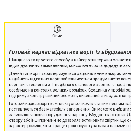
Опис
Готовий каркас відкатних воріт із вбудовано
Швидшого та простого способу в найкоротші терміни оснастити
індивідуальним замовленням, консольні ворота додадуть закі
Даний тип воріт характеризується раціональним використанням
надійність відкатних воріт забезпечується продуманістю конс
воріт виготовлений з Т-подібного сталевого ворітного профілю
особливо на консолях великих розмірах. Сходинка у профілі з
підтримує конструкційний елемент, виконаний із квадратної т
Готовий каркас воріт комплектується комплектним повним наб
поставляється без матеріалу заповнення. Ви можете вибрати з
залишилося після спорудження паркану. Вбудована хвіртка. Да
отвору або інші причини не дозволяє встановити хвіртки, що ок
характер розміщення, краще проконсультуватися з нашими сп