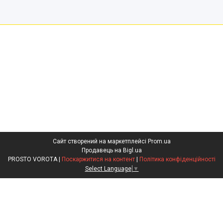
Сайт створений на маркетплейсі
Prom.ua
Продавець на Bigl.ua
PROSTO VOROTA |
Поскаржитися на контент
|
Політика конфіденційності
Select Language
▼