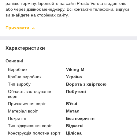
раніше терміну. Бронюйте на сайті Prosto Vorota в один клік
або через дзвінок менеджеру. Всі контактні телефони, відгуки
ви знайдете на сторінках сайту.
Приховати
Характеристики
Основні
Виробник
Viking-M
Країна виробник
Україна
Тип виробу
Ворота з хвірткою
Область застосування
Побутові
воріт
Призначення воріт
В'їзні
Матеріал воріт
Метал
Покриття
Без покриття
Тип відкривання воріт
Відкатні
Конструкція полотна воріт
Цілісна