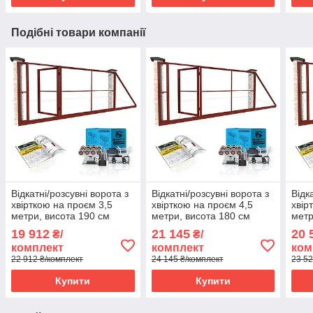
Подібні товари компанії
Відкатні/розсувні ворота з
Відкатні/розсувні ворота з
Відк
хвірткою на проєм 3,5
хвірткою на проєм 4,5
хвір
метри, висота 190 см
метри, висота 180 см
метр
19 912
21 145
20 
₴/
₴/
комплект
комплект
ком
22 912 ₴/комплект
24 145 ₴/комплект
23 52
Купити
Купити