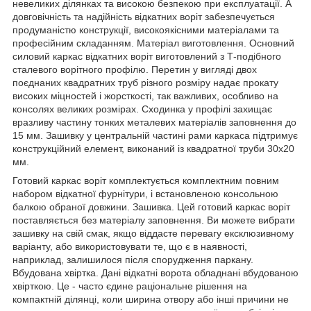
невеликих ділянках та високою безпекою при експлуатації. А
довговічність та надійність відкатних воріт забезпечується
продуманістю конструкції, високоякісними матеріалами та
професійним складанням. Матеріал виготовлення. Основний
силовий каркас відкатних воріт виготовлений з Т-подібного
сталевого ворітного профілю. Перетин у вигляді двох
поєднаних квадратних труб різного розміру надає прокату
високих міцностей і жорсткості, так важливих, особливо на
консолях великих розмірах. Сходинка у профілі захищає
вразливу частину тонких металевих матеріалів заповнення до
15 мм. Зашивку у центральній частині рами каркаса підтримує
конструкційний елемент, виконаний із квадратної труби 30х20
мм.
Готовий каркас воріт комплектується комплектним повним
набором відкатної фурнітури, і встановленою консольною
балкою обраної довжини. Зашивка. Цей готовий каркас воріт
поставляється без матеріалу заповнення. Ви можете вибрати
зашивку на свій смак, якщо віддасте перевагу ексклюзивному
варіанту, або використовувати те, що є в наявності,
наприклад, залишилося після спорудження паркану.
Вбудована хвіртка. Дані відкатні ворота обладнані вбудованою
хвірткою. Це - часто єдине раціональне рішення на
компактній ділянці, коли ширина отвору або інші причини не