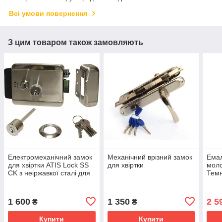
Всі умови повернення
З цим товаром також замовляють
Електромеханічний замок
Механічний врізний замок
Ема
для хвіртки ATIS Lock SS
для хвіртки
моло
CK з неіржавкої сталі для
Темн
контролю доступу
1 600
1 350
2 5
₴
₴
Купити
Купити