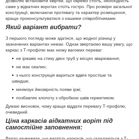
дозволяє встановити хвіртки, що окремо стоїть, необхідність
саме у відкатних воротах стоїть гостро. Про розміри загальної
конструкції, включаючи противагу та характер розміщення,
краще проконсультуватися з нашими співробітниками.
Який варіант вибрати?
З першого погляду може здатися, що жодної різниці у
зазначених варіантах немає. Однак звертаємо вашу увагу, що
каркас з Т-профілю має низку вагомих переваг:
не іржавіє на стику двох труб у місцях зварювання;
не має окалин;
з нього конструкція вариться вдвічі простіше та
швидше;
мінімізує ймовірність появи іржі;
позбавляє клопоту з обробкою швів герметиком.
Думаю висновок, чому краще віддати перевагу Т-профілю,
очевидний.
Ціна каркасів відкатних воріт під
самостійне заповнення:
Варто зауважити, що вартість каркасів, що складаються з Т-