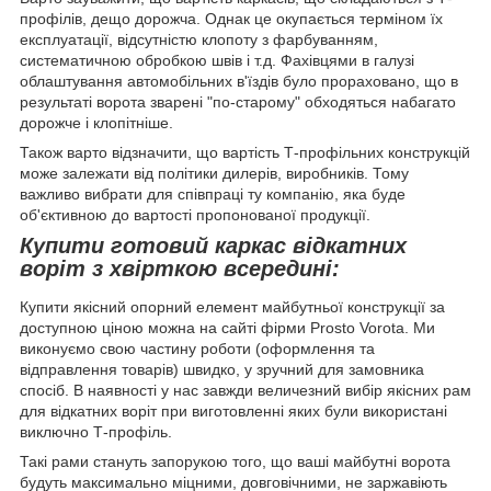
профілів, дещо дорожча. Однак це окупається терміном їх
експлуатації, відсутністю клопоту з фарбуванням,
систематичною обробкою швів і т.д. Фахівцями в галузі
облаштування автомобільних в'їздів було прораховано, що в
результаті ворота зварені "по-старому" обходяться набагато
дорожче і клопітніше.
Також варто відзначити, що вартість Т-профільних конструкцій
може залежати від політики дилерів, виробників. Тому
важливо вибрати для співпраці ту компанію, яка буде
об'єктивною до вартості пропонованої продукції.
Купити готовий каркас відкатних
воріт з хвірткою всередині:
Купити якісний опорний елемент майбутньої конструкції за
доступною ціною можна на сайті фірми Prosto Vorota. Ми
виконуємо свою частину роботи (оформлення та
відправлення товарів) швидко, у зручний для замовника
спосіб. В наявності у нас завжди величезний вибір якісних рам
для відкатних воріт при виготовленні яких були використані
виключно Т-профіль.
Такі рами стануть запорукою того, що ваші майбутні ворота
будуть максимально міцними, довговічними, не заржавіють