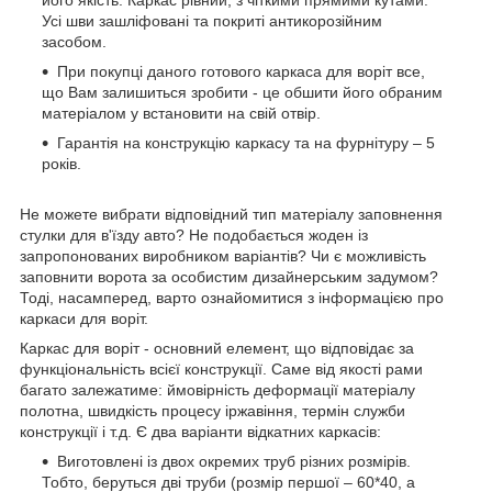
його якість. Каркас рівний, з чіткими прямими кутами.
Усі шви зашліфовані та покриті антикорозійним
засобом.
При покупці даного готового каркаса для воріт все,
що Вам залишиться зробити - це обшити його обраним
матеріалом у встановити на свій отвір.
Гарантія на конструкцію каркасу та на фурнітуру – 5
років.
Не можете вибрати відповідний тип матеріалу заповнення
стулки для в'їзду авто? Не подобається жоден із
запропонованих виробником варіантів? Чи є можливість
заповнити ворота за особистим дизайнерським задумом?
Тоді, насамперед, варто ознайомитися з інформацією про
каркаси для воріт.
Каркас для воріт - основний елемент, що відповідає за
функціональність всієї конструкції. Саме від якості рами
багато залежатиме: ймовірність деформації матеріалу
полотна, швидкість процесу іржавіння, термін служби
конструкції і т.д. Є два варіанти відкатних каркасів:
Виготовлені із двох окремих труб різних розмірів.
Тобто, беруться дві труби (розмір першої – 60*40, а