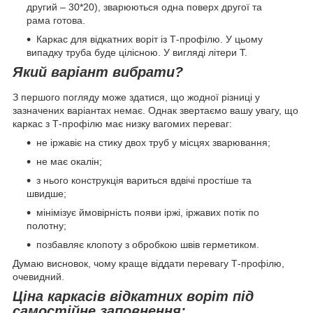
другий – 30*20), зварюються одна поверх другої та
рама готова.
Каркас для відкатних воріт із Т-профілю. У цьому
випадку труба буде цілісною. У вигляді літери Т.
Який варіант вибрати?
З першого погляду може здатися, що жодної різниці у
зазначених варіантах немає. Однак звертаємо вашу увагу, що
каркас з Т-профілю має низку вагомих переваг:
не іржавіє на стику двох труб у місцях зварювання;
не має окалін;
з нього конструкція вариться вдвічі простіше та
швидше;
мінімізує ймовірність появи іржі, іржавих потік по
полотну;
позбавляє клопоту з обробкою швів герметиком.
Думаю висновок, чому краще віддати перевагу Т-профілю,
очевидний.
Ціна каркасів відкатних воріт під
самостійне заповнення: