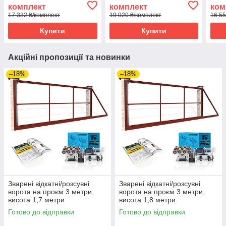
комплект
комплект
ком
17 332 ₴/комплект
19 020 ₴/комплект
16 55
Купити
Купити
Акційні пропозиції та новинки
–18%
–18%
Зварені відкатні/розсувні
Зварені відкатні/розсувні
ворота на проєм 3 метри,
ворота на проєм 3 метри,
висота 1,7 метри
висота 1,8 метри
Готово до відправки
Готово до відправки