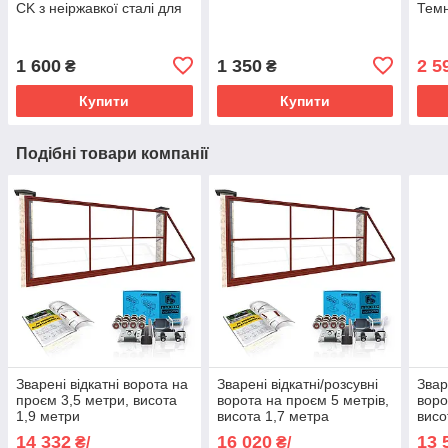
CK з неіржавкої сталі для
Темн
контролю доступу
1 600
1 350
2 5
₴
₴
Купити
Купити
Подібні товари компанії
Зварені відкатні ворота на
Зварені відкатні/розсувні
Звар
проєм 3,5 метри, висота
ворота на проєм 5 метрів,
воро
1,9 метри
висота 1,7 метра
висо
14 332
16 020
13 
₴/
₴/