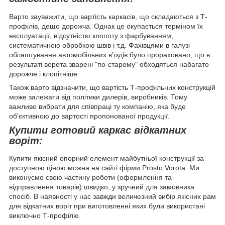
Варто зауважити, що вартість каркасів, що складаються з Т-
профілів, дещо дорожча. Однак це окупається терміном їх
експлуатації, відсутністю клопоту з фарбуванням,
систематичною обробкою швів і т.д. Фахівцями в галузі
облаштування автомобільних в'їздів було прораховано, що в
результаті ворота зварені "по-старому" обходяться набагато
дорожче і клопітніше.
Також варто відзначити, що вартість Т-профільних конструкцій
може залежати від політики дилерів, виробників. Тому
важливо вибрати для співпраці ту компанію, яка буде
об'єктивною до вартості пропонованої продукції.
Купити готовий каркас відкатних
воріт:
Купити якісний опорний елемент майбутньої конструкції за
доступною ціною можна на сайті фірми Prosto Vorota. Ми
виконуємо свою частину роботи (оформлення та
відправлення товарів) швидко, у зручний для замовника
спосіб. В наявності у нас завжди величезний вибір якісних рам
для відкатних воріт при виготовленні яких були використані
виключно Т-профілю.