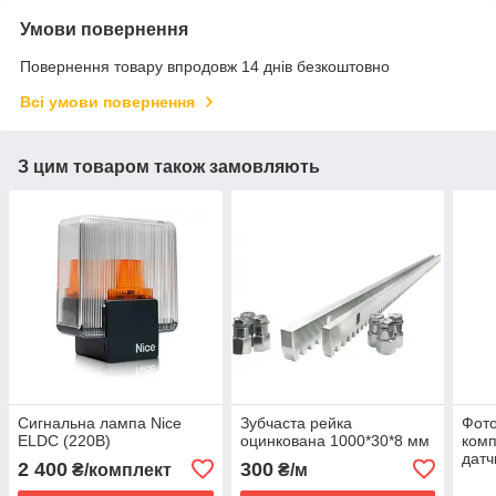
Умови повернення
Повернення товару впродовж 14 днів безкоштовно
Всі умови повернення
З цим товаром також замовляють
Сигнальна лампа Nice
Зубчаста рейка
Фот
ELDC (220В)
оцинкована 1000*30*8 мм
комп
датч
2 400
300
₴/комплект
₴/м
шлаг