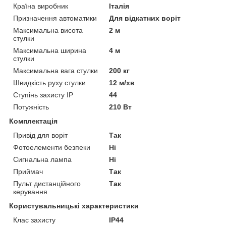
Країна виробник
Італія
Призначення автоматики
Для відкатних воріт
Максимальна висота
2 м
стулки
Максимальна ширина
4 м
стулки
Максимальна вага стулки
200 кг
Швидкість руху стулки
12 м/хв
Ступінь захисту IP
44
Потужність
210 Вт
Комплектація
Привід для воріт
Так
Фотоелементи безпеки
Ні
Сигнальна лампа
Ні
Приймач
Так
Пульт дистанційного
Так
керування
Користувальницькі характеристики
Клас захисту
IP44