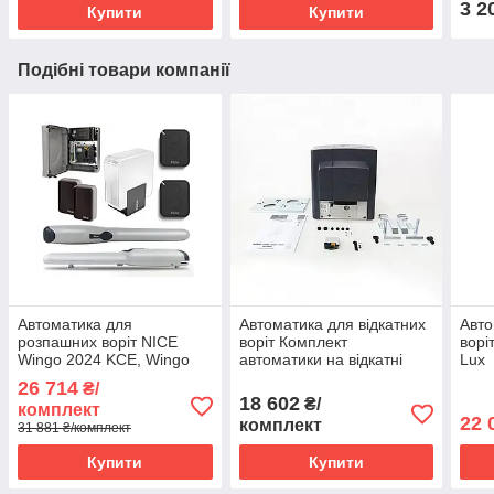
3 2
Купити
Купити
Подібні товари компанії
Автоматика для
Автоматика для відкатних
Авто
розпашних воріт NICE
воріт Комплект
ворі
Wingo 2024 KCE, Wingo
автоматики на відкатні
Lux
2024 KCE-4
ворота Автоматика для
26 714
₴/
воріт Came ВХ-400 BASE
18 602
₴/
комплект
KIT
22 
комплект
31 881 ₴/комплект
Купити
Купити