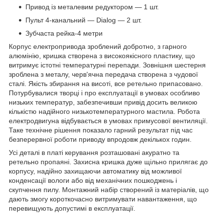
Привод із металевим редуктором — 1 шт.
Пульт 4-канальний — Dialog — 2 шт.
Зубчаста рейка-4 метри
Корпус електропривода зроблений добротно, з гарного
алюмінію, кришка створена з високоякісного пластику, що
витримує істотні температурні перепади. Зовнішня шестерня
зроблена з металу, черв'ячна передача створена з чудової
сталі. Якість збирання на висоті, все ретельно припасовано.
Потурбувалися творці і про експлуатації в умовах особливо
низьких температур, забезпечивши привід досить великою
кількістю надійного низькотемпературного мастила. Робота
електродвигуна відбувається в умовах примусової вентиляції.
Таке технічне рішення показало гарний результат під час
безперервної роботи приводу впродовж декількох годин.
Усі деталі в платі керування розташовані акуратно та
ретельно пропаяні. Захисна кришка дуже щільно прилягає до
корпусу, надійно захищаючи автоматику від можливої
конденсації вологи або від механічних пошкоджень і
скупчення пилу. Монтажний набір створений із матеріалів, що
дають змогу короткочасно витримувати навантаження, що
перевищують допустимі в експлуатації.