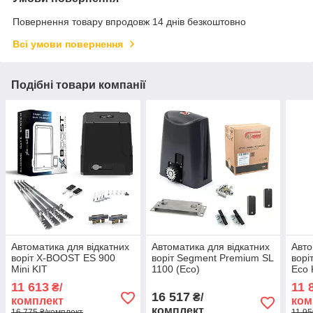
Повернення товару впродовж 14 днів безкоштовно
Всі умови повернення
Подібні товари компанії
Автоматика для відкатних
Автоматика для відкатних
Авто
воріт X-BOOST ES 900
воріт Segment Premium SL
ворі
Mini KIT
1100 (Eco)
Eco 
11 613
11 
₴/
16 517
₴/
комплект
ком
комплект
16 775 ₴/комплект
11 95