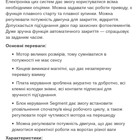
Електроніка цих систем дає змогу користуватися всіма
необхідними опціями. Можна задавати час роботи приводу, є
функція плавного старту та плавної зупинки. Можна
регулювати потужність двигуна для закриття, відкриття.
Допускається під'єднання двох пар захисних фотоелементів.
Дуже зручна функція автоматичного закриття — спрацьовує
за заданим часом.
Основні переваги:
Мотор великих розмірів, тому сумніватися в
потужності не має сенсу
Кінцеві вимикачі магнітні, що дає незаперечну
перевагу взимку
Плата керування зроблена акуратно та добротно, всі
клемні колодки знімні, всі контакти підписані для
зручності під'єднання.
Блок керування Segment дає змогу встановити
уповільнення спочатку/в кінці робочого циклу, а також
регулювати поріг чутливості мотора на перешкоду
Можна регулювати потужність двигуна, що дає змогу
домогтися коректної роботи на воротах різної ваги
Характеристики: