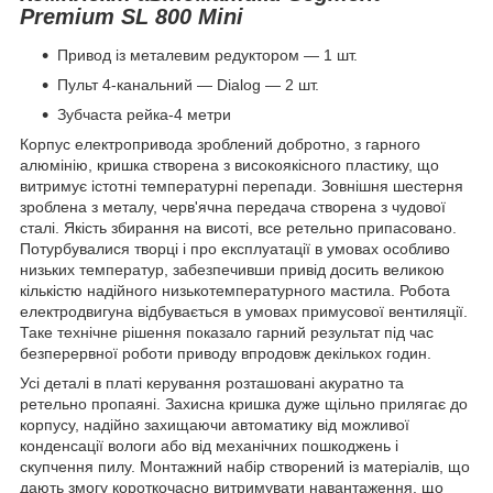
Premium SL 800 Mini
Привод із металевим редуктором — 1 шт.
Пульт 4-канальний — Dialog — 2 шт.
Зубчаста рейка-4 метри
Корпус електропривода зроблений добротно, з гарного
алюмінію, кришка створена з високоякісного пластику, що
витримує істотні температурні перепади. Зовнішня шестерня
зроблена з металу, черв'ячна передача створена з чудової
сталі. Якість збирання на висоті, все ретельно припасовано.
Потурбувалися творці і про експлуатації в умовах особливо
низьких температур, забезпечивши привід досить великою
кількістю надійного низькотемпературного мастила. Робота
електродвигуна відбувається в умовах примусової вентиляції.
Таке технічне рішення показало гарний результат під час
безперервної роботи приводу впродовж декількох годин.
Усі деталі в платі керування розташовані акуратно та
ретельно пропаяні. Захисна кришка дуже щільно прилягає до
корпусу, надійно захищаючи автоматику від можливої
конденсації вологи або від механічних пошкоджень і
скупчення пилу. Монтажний набір створений із матеріалів, що
дають змогу короткочасно витримувати навантаження, що