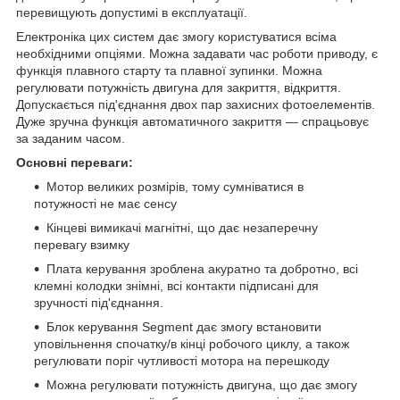
перевищують допустимі в експлуатації.
Електроніка цих систем дає змогу користуватися всіма
необхідними опціями. Можна задавати час роботи приводу, є
функція плавного старту та плавної зупинки. Можна
регулювати потужність двигуна для закриття, відкриття.
Допускається під'єднання двох пар захисних фотоелементів.
Дуже зручна функція автоматичного закриття — спрацьовує
за заданим часом.
Основні переваги:
Мотор великих розмірів, тому сумніватися в
потужності не має сенсу
Кінцеві вимикачі магнітні, що дає незаперечну
перевагу взимку
Плата керування зроблена акуратно та добротно, всі
клемні колодки знімні, всі контакти підписані для
зручності під'єднання.
Блок керування Segment дає змогу встановити
уповільнення спочатку/в кінці робочого циклу, а також
регулювати поріг чутливості мотора на перешкоду
Можна регулювати потужність двигуна, що дає змогу