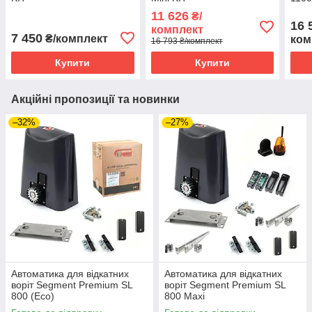
11 626
₴/
16 
комплект
7 450
₴/комплект
ком
16 793 ₴/комплект
Купити
Купити
Акційні пропозиції та новинки
–32%
–27%
Автоматика для відкатних
Автоматика для відкатних
воріт Segment Premium SL
воріт Segment Premium SL
800 (Eco)
800 Maxi