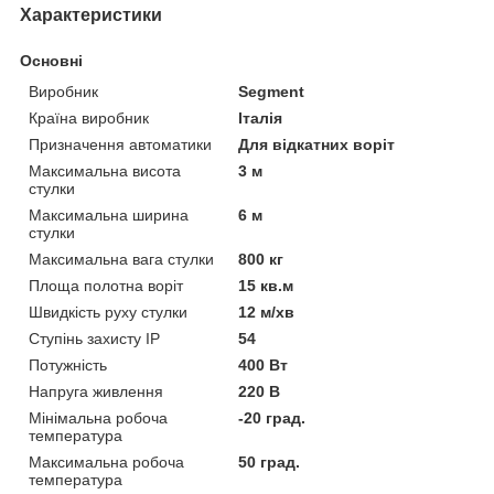
Характеристики
Основні
Виробник
Segment
Країна виробник
Італія
Призначення автоматики
Для відкатних воріт
Максимальна висота
3 м
стулки
Максимальна ширина
6 м
стулки
Максимальна вага стулки
800 кг
Площа полотна воріт
15 кв.м
Швидкість руху стулки
12 м/хв
Ступінь захисту IP
54
Потужність
400 Вт
Напруга живлення
220 В
Мінімальна робоча
-20 град.
температура
Максимальна робоча
50 град.
температура