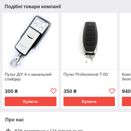
Подібні товари компанії
Пульт Д/У 4-х канальний
Пульт Professional T-00
Комп
слайдер
безп
300
350
940
₴
₴
Купити
Купити
Про нас
97% позитивних з 124 відгуків за рік