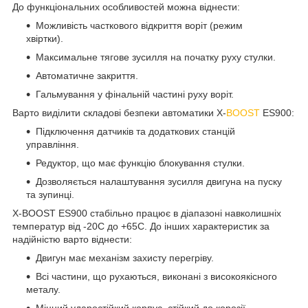
До функціональних особливостей можна віднести:
Можливість часткового відкриття воріт (режим
хвіртки).
Максимальне тягове зусилля на початку руху стулки.
Автоматичне закриття.
Гальмування у фінальній частині руху воріт.
Варто виділити складові безпеки автоматики X-
BOOST
ES900:
Підключення датчиків та додаткових станцій
управління.
Редуктор, що має функцію блокування стулки.
Дозволяється налаштування зусилля двигуна на пуску
та зупинці.
X-BOOST ES900 стабільно працює в діапазоні навколишніх
температур від -20С до +65С. До інших характеристик за
надійністю варто віднести:
Двигун має механізм захисту перегріву.
Всі частини, що рухаються, виконані з високоякісного
металу.
Міцний ударостійкий корпус, стійкий до корозії.