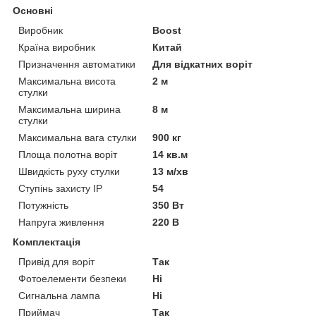
Основні
Виробник
Boost
Країна виробник
Китай
Призначення автоматики
Для відкатних воріт
Максимальна висота
2 м
стулки
Максимальна ширина
8 м
стулки
Максимальна вага стулки
900 кг
Площа полотна воріт
14 кв.м
Швидкість руху стулки
13 м/хв
Ступінь захисту IP
54
Потужність
350 Вт
Напруга живлення
220 В
Комплектація
Привід для воріт
Так
Фотоелементи безпеки
Ні
Сигнальна лампа
Ні
Приймач
Так