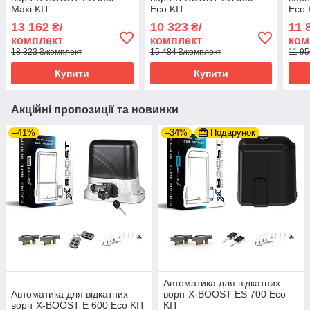
Maxi KIT
Eco KIT
Eco 
13 162
10 323
11 
₴/
₴/
комплект
комплект
ком
18 323 ₴/комплект
15 484 ₴/комплект
11 95
Купити
Купити
Акційні пропозиції та новинки
–41%
–34%
Подарунок
Автоматика для відкатних
Автоматика для відкатних
воріт X-BOOST ES 700 Eco
воріт X-BOOST E 600 Eco KIT
KIT