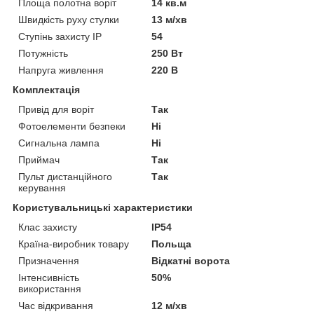
Площа полотна воріт
14 кв.м
Швидкість руху стулки
13 м/хв
Ступінь захисту IP
54
Потужність
250 Вт
Напруга живлення
220 В
Комплектація
Привід для воріт
Так
Фотоелементи безпеки
Ні
Сигнальна лампа
Ні
Приймач
Так
Пульт дистанційного
Так
керування
Користувальницькі характеристики
Клас захисту
IP54
Країна-виробник товару
Польща
Призначення
Відкатні ворота
Інтенсивність
50%
використання
Час відкривання
12 м/хв