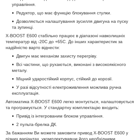
управління.
Редуктор, що має функцію блокування стулки.
Дозволяється налаштування зусилля двигуна на пуску
та зупинці.
X-BOOST E600 стабільно працює в діапазоні навколишніх
температур від -20С до +65С. До інших характеристик за
надійністю варто віднести:
Двигун має механізм захисту перегріву.
Всі частини, що рухаються, виконані з високоякісного
металу.
Міцний ударостійкий корпус, стійкий до корозії.
У разі відсутності електроживлення можлива ручна
експлуатація.
Автоматика X-BOOST E600 легко монтується, налаштовується
та програмується. У стандартну комплектацію входить:
Привід із інтегрованим блоком управління.
2 пульта-брелка ДК.
За бажанням Ви можете замовити привод X-BOOST E600 у
різних варіантах, укомплектувавши його необхідними