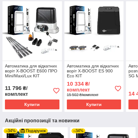
Автоматика для відкатних
Автоматика для відкатних
Авто
воріт X-BOOST E600 ПРО
воріт X-BOOST ES 900
розп
Mini/Maxi/Lux KIT
Eco KIT
SG M
10 334
₴/
11 796
₴/
комплект
14 
комплект
15 502 ₴/комплект
Купити
Купити
Акційні пропозиції та новинки
–34%
Подарунок
–34%