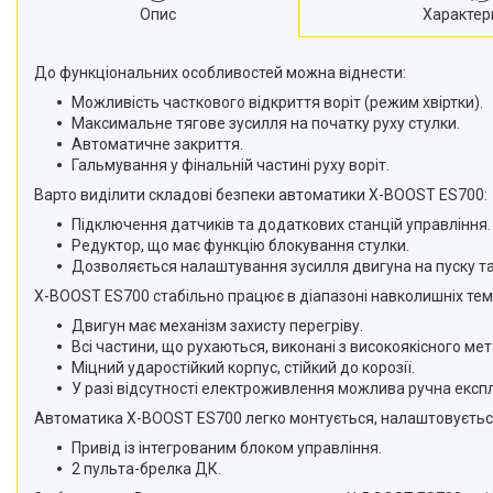
Опис
Характер
До функціональних особливостей можна віднести:
Можливість часткового відкриття воріт (режим хвіртки).
Максимальне тягове зусилля на початку руху стулки.
Автоматичне закриття.
Гальмування у фінальній частині руху воріт.
Варто виділити складові безпеки автоматики X-BOOST ES700:
Підключення датчиків та додаткових станцій управління.
Редуктор, що має функцію блокування стулки.
Дозволяється налаштування зусилля двигуна на пуску та
X-BOOST ES700 стабільно працює в діапазоні навколишніх темп
Двигун має механізм захисту перегріву.
Всі частини, що рухаються, виконані з високоякісного мет
Міцний ударостійкий корпус, стійкий до корозії.
У разі відсутності електроживлення можлива ручна експл
Автоматика X-BOOST ES700 легко монтується, налаштовується
Привід із інтегрованим блоком управління.
2 пульта-брелка ДК.