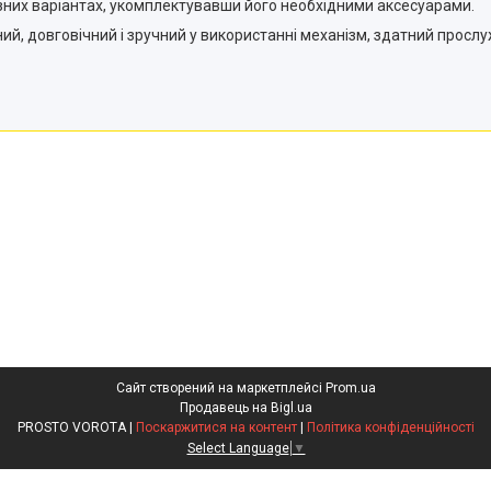
них варіантах, укомплектувавши його необхідними аксесуарами.
ий, довговічний і зручний у використанні механізм, здатний прослу
Сайт створений на маркетплейсі
Prom.ua
Продавець на Bigl.ua
PROSTO VOROTA |
Поскаржитися на контент
|
Політика конфіденційності
Select Language
▼