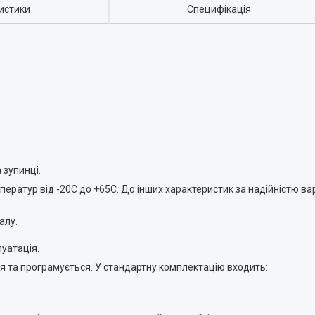
истики
Специфікація
 зупинці.
ератур від -20С до +65С. До інших характеристик за надійністю вар
алу.
уатація.
 та програмується. У стандартну комплектацію входить: