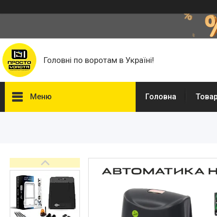
Головні по воротам в Україні!
Меню
Головна
Това
Головна
Автоматика для воріт
Фурнітура для відкатних
воріт
Фільонка
Фарба Hammerite, Грунти та
розчинники