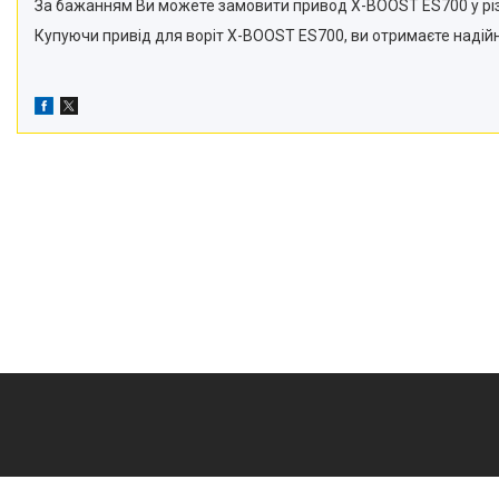
За бажанням Ви можете замовити привод X-BOOST ES700 у різ
Купуючи привід для воріт X-BOOST ES700, ви отримаєте надійн