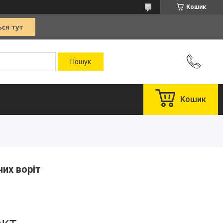
Кошик
Кошик
их воріт
ект