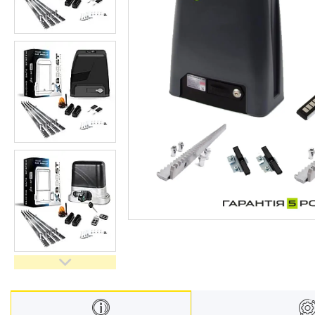
Замки для воріт і хвірток
Про нас
Відгуки
Ворота "Звари Сам"
Навіси "Збери Сам"
Каркаси відкатних воріт
Каркаси відкатних воріт з
зашивкою
Каркаси відкатних воріт з
автоматикою