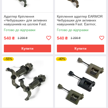
Адаптер Кріплення
Кріплення адаптер EARMOR
«Чебурашки» для активних
Чебурашки для активних
навушників на шолом Fast.
навушників Fast. Earmor,
Earmor, Howard, Walker
Howard, Walker
Готово до відправки
Готово до відправки
540
540
₴
₴
1 200 ₴
1 200 ₴
Купити
Купити
–55%
–40%