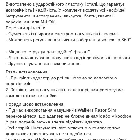
Виготовлено з ударостійкого пластику і сталі, що гарантує
довговічність і надійність. У комплект входять усі необхідні
інструменти: шестигранник, викрутка, болти, гвинти і
перехідники для M-LOK.
Переваги кріплення:
- Сумісність із широким спектром навушників і шоломів.
- Можливість регулювання висоти і обертання чашок на 360°.
- Міцна конструкція для надійної фіксації.
- Легке налаштування навушників під індивідуальні переваги.
- Зручність установки і використання.
Етапи встановлення:
1. Прикріпіть адаптер до рейок шолома за допомогою
перехідників.
2. Закріпіть чаші навушників на адаптері, використовуючи
комплектні гвинти і гайки.
Поради щодо встановлення:
- Під час використання навушників Walkers Razor Slim
переконайтеся, що адаптер не блокує динамік або мікрофон.
У разі потреби можна злегка підрізати адаптер.
- Усі потрібні інструменти вже включено в комплект, тож
додаткових пристосувань не знадобиться.
Таким чином, «Чебурашки» забезпечують зручну і надійну