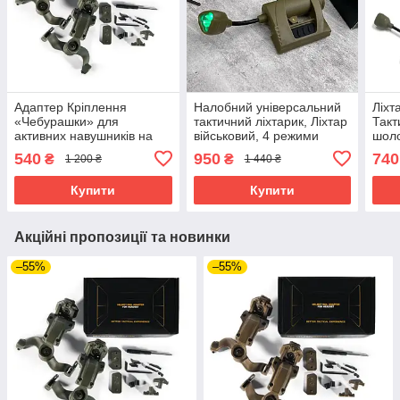
Адаптер Кріплення
Налобний універсальний
Ліхт
«Чебурашки» для
тактичний ліхтарик, Ліхтар
Такт
активних навушників на
військовий, 4 режими
шоло
шолом Fast. Earmor,
освітлення
каск
540
950
740
₴
₴
1 200 ₴
1 440 ₴
Howard, Walker
Чорн
Купити
Купити
Акційні пропозиції та новинки
–55%
–55%