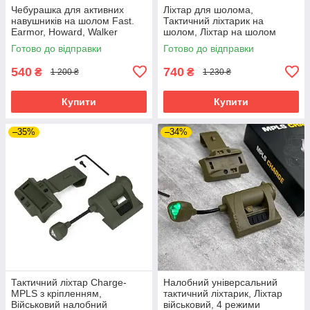
Чебурашка для активних
Ліхтар для шолома,
навушників на шолом Fast.
Тактичний ліхтарик на
Earmor, Howard, Walker
шолом, Ліхтар на шолом
(Олива)
каску MPLS Charge Чорний/
Готово до відправки
Готово до відправки
Койот/Олива
540
740
₴
₴
1 200 ₴
1 230 ₴
Купити
Купити
–35%
–34%
Тактичний ліхтар Charge-
Налобний універсальний
MPLS з кріпленням,
тактичний ліхтарик, Ліхтар
Військовий налобний
військовий, 4 режими