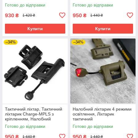
ліхтарик, Ліхтар FAST/MICH
освітлення
Готово до відправки
Готово до відправки
930
950
₴
₴
1 420 ₴
1 440 ₴
Купити
Купити
–34%
–34%
Тактичний ліхтар, Тактичний
Налобний ліхтарик 4 режими
ліхтарик Charge-MPLS з
освітлення, Ліхтарик
кріпленням, Налобний
тактичний
універсальний ліхтарик
FAST/MICH+батарейка
Готово до відправки
Готово до відправки
950
950
₴
₴
1 440 ₴
1 440 ₴