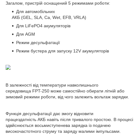
Загалом, пристрій оснащений 5 режимами роботи:
Для автомобільних
АКБ (GEL, SLA, Ca, Wet, EFB, VRLA)
Для LiFePO4 акумуляторів
Для AGM
Режим десульфатації
Режим бустера для запуску 12V акумуляторів
В залежності від температури навколишнього
середовища FPT-250 може самостійно обирати літній або
зимовий режими роботи, від чого залежить вольтаж зарядки.
Функція десульфатації дає змогу відновити
працездатність АКБ навіть після тривалого простою. В процесі
здвйснюється восьмиступенева зарядка із подачею
високочастотного струму та заряду малими імпульсами.