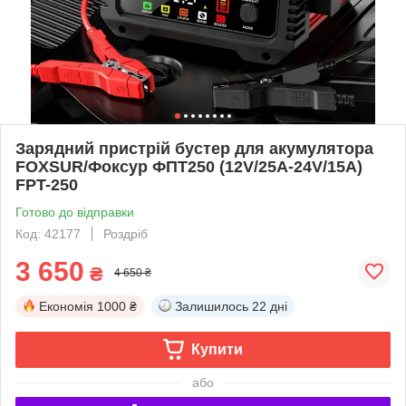
Зарядний пристрій бустер для акумулятора
FOXSUR/Фоксур ФПТ250 (12V/25A-24V/15A)
FPT-250
Готово до відправки
Код: 42177
Роздріб
3 650
₴
4 650 ₴
Економія
1000 ₴
Залишилось
22 дні
Купити
або