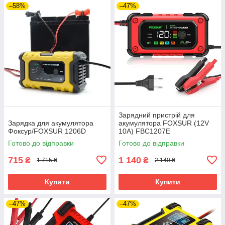
–58%
–47%
Зарядний пристрій для
Зарядка для акумулятора
акумулятора FOXSUR (12V
Фоксур/FOXSUR 1206D
10A) FBC1207E
Готово до відправки
Готово до відправки
715
1 140
₴
₴
1 715 ₴
2 140 ₴
Купити
Купити
–47%
–47%