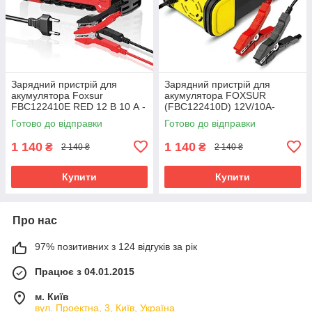
Зарядний пристрій для
Зарядний пристрій для
акумулятора Foxsur
акумулятора FOXSUR
FBC122410E RED 12 В 10 А -
(FBC122410D) 12V/10A-
24 В 5 A, 6-180 А-год
24V/5A
Готово до відправки
Готово до відправки
1 140
1 140
₴
₴
2 140 ₴
2 140 ₴
Купити
Купити
Про нас
97% позитивних з 124 відгуків за рік
Працює з 04.01.2015
м. Київ
вул. Проектна, 3, Київ, Україна