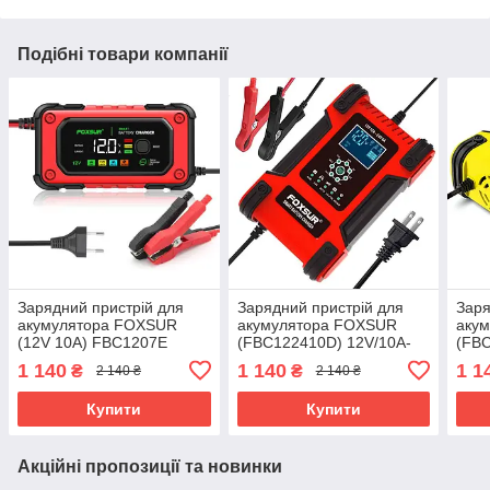
Подібні товари компанії
Зарядний пристрій для
Зарядний пристрій для
Заря
акумулятора FOXSUR
акумулятора FOXSUR
аку
(12V 10A) FBC1207E
(FBC122410D) 12V/10A-
(FBC
24V/5A
24V/
1 140
1 140
1 1
₴
₴
2 140 ₴
2 140 ₴
Купити
Купити
Акційні пропозиції та новинки