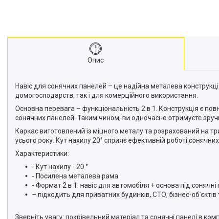
Опис
Навіс для сонячних панелей – це надійна металева конструкці
домогосподарств, так і для комерційного використання.
Основна перевага – функціональність 2 в 1. Конструкція є по
сонячних панелей. Таким чином, ви одночасно отримуєте зруч
Каркас виготовлений із міцного металу та розрахований на тр
усього року. Кут нахилу 20° сприяє ефективній роботі сонячн
Характеристики:
- Кут нахилу - 20 °
- Посилена металева рама
- Формат 2 в 1: навіс для автомобіля + основа під сонячні
– підходить для приватних будинків, СТО, бізнес-об'єктів
Зверніть увагу: покрівельний матеріал та сонячні панелі в ко