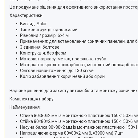
Це продумане рішення для ефективного використання простору 
Характеристики:
Вигляд: Solar
Тип конструкції: односхилий
Різновид / розмір: 6×4 м
Призначення: для встановлення сонячних панелей, для бу
З'єднання: болтове
Конструкція: без ферм
Матеріал каркасу: метал, профільна труба
Матеріал покрівлі: полікарбонат, монолітний полікарбона
Снігове навантаження: до 130 кг/м²
Колір забарвлення: коричневий або сірий
Надійне рішення для захисту автомобіля та монтажу сонячних 
Комплектація набору:
Найменування:
Стійка 80×80×2 мм із монтажною пластиною 150×150×6 мм
Стійка 80×80×2 мм із монтажною пластиною 150×150×6 мм
Несуча балка 80×80×2 мм із монтажною пластиною 150×1
Направляюча ферма 80×80×2 мм (L=3900 мм) 7 шт