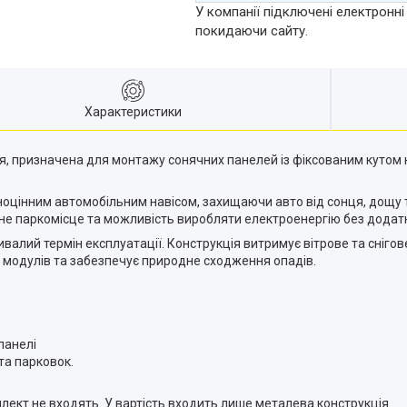
У компанії підключені електронні
покидаючи сайту.
Характеристики
я, призначена для монтажу сонячних панелей із фіксованим кутом н
вноцінним автомобільним навісом, захищаючи авто від сонця, дощу 
не паркомісце та можливість виробляти електроенергію без додатк
ивалий термін експлуатації. Конструкція витримує вітрове та сніг
их модулів та забезпечує природне сходження опадів.
 панелі
 та парковок.
мплект не входять. У вартість входить лише металева конструкція.