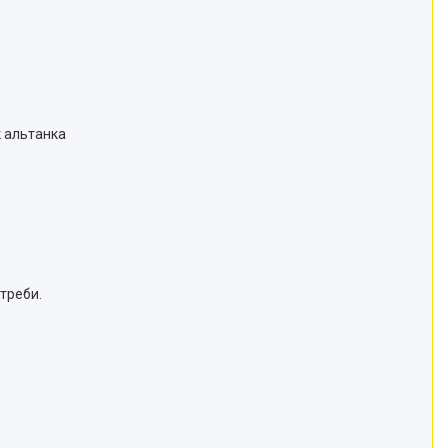
к альтанка
треби.