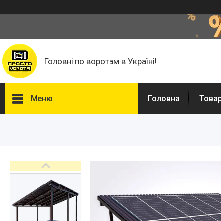
Головні по воротам в Україні!
Меню
Головна
Това
Головна
Автоматика для воріт
Фурнітура для відкатних
воріт
Фільонка
Фарба Hammerite, Грунти та
розчинники