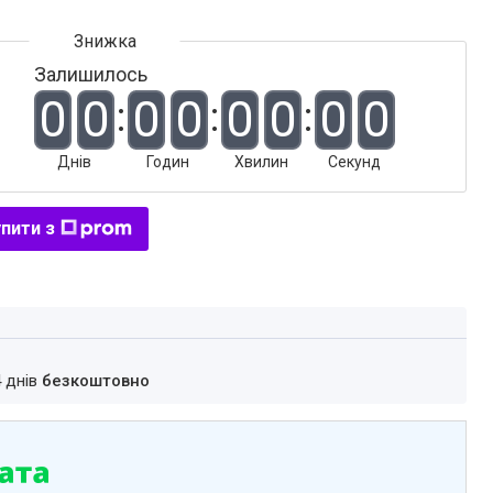
Залишилось
0
0
0
0
0
0
0
0
Днів
Годин
Хвилин
Секунд
пити з
4 днів
безкоштовно