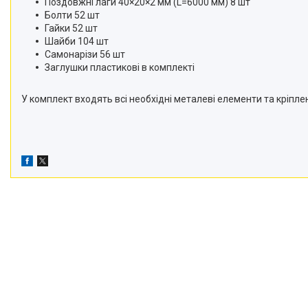
Поздовжні лаги 40×20×2 мм (L=6000 мм) 8 шт
Болти 52 шт
Гайки 52 шт
Шайби 104 шт
Самонарізи 56 шт
Заглушки пластикові в комплекті
У комплект входять всі необхідні металеві елементи та кріпле