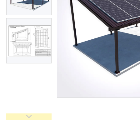
Замки для воріт і хвірток
Про нас
Відгуки
Ворота "Звари Сам"
Навіси "Збери Сам"
Каркаси відкатних воріт
Каркаси відкатних воріт з
зашивкою
Каркаси відкатних воріт з
автоматикою