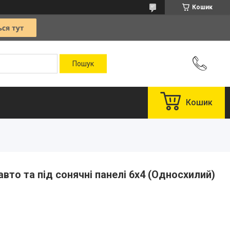
Кошик
Кошик
вто та під сонячні панелі 6х4 (Односхилий)