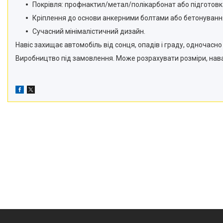
Покрівля: профнактил/метал/полікарбонат або підготовк
Кріплення до основи анкерними болтами або бетонування
Сучасний мінімалістичний дизайн.
Навіс захищає автомобіль від сонця, опадів і граду, одночас
Виробництво під замовлення. Може розрахувати розміри, наван