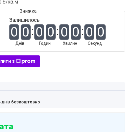
0 ₴/кв.м
Залишилось
0
0
0
0
0
0
0
0
Днів
Годин
Хвилин
Секунд
пити з
4 днів
безкоштовно