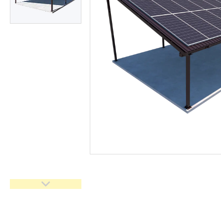
Замки для воріт і хвірток
Про нас
Відгуки
Ворота "Звари Сам"
Навіси "Збери Сам"
Каркаси відкатних воріт
Каркаси відкатних воріт з
зашивкою
Каркаси відкатних воріт з
автоматикою