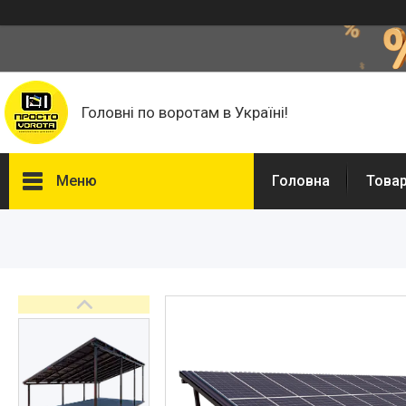
Головні по воротам в Україні!
Меню
Головна
Това
Головна
Автоматика для воріт
Фурнітура для відкатних
воріт
Фільонка
Фарба Hammerite, Грунти та
розчинники