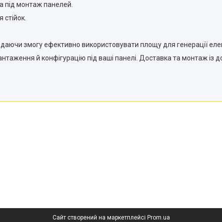
а під монтаж панелей.
 стійок.
но даючи змогу ефективно використовувати площу для генерації елек
таження й конфігурацію під ваші панелі. Доставка та монтаж із д
Сайт створений на маркетплейсі
Prom.ua