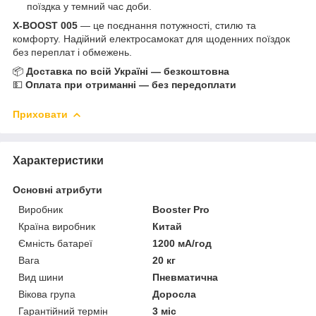
поїздка у темний час доби.
X-BOOST 005
— це поєднання потужності, стилю та
комфорту. Надійний електросамокат для щоденних поїздок
без переплат і обмежень.
📦
Доставка по всій Україні — безкоштовна
💵
Оплата при отриманні — без передоплати
Приховати
Характеристики
Основні атрибути
Виробник
Booster Pro
Країна виробник
Китай
Ємність батареї
1200 мА/год
Вага
20 кг
Вид шини
Пневматична
Вікова група
Доросла
Гарантійний термін
3 міс