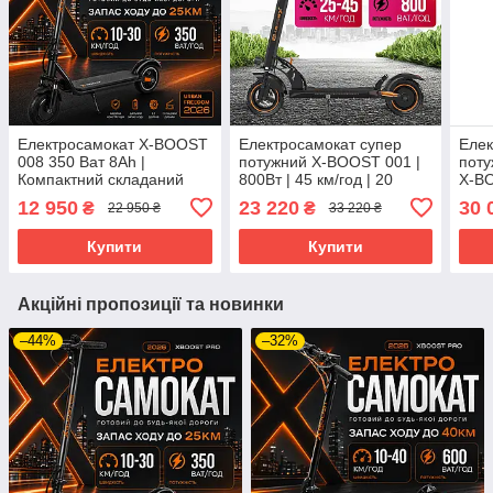
Електросамокат X-BOOST
Електросамокат супер
Елек
008 350 Ват 8Ah |
потужний X-BOOST 001 |
поту
Компактний складаний
800Вт | 45 км/год | 20
X-BO
дитячий самокат для міста
Ампер | колеса 10 дюймів
65 к
12 950
23 220
30 
₴
₴
22 950 ₴
33 220 ₴
| для дітей і дорослих
коле
Купити
Купити
Акційні пропозиції та новинки
–44%
–32%