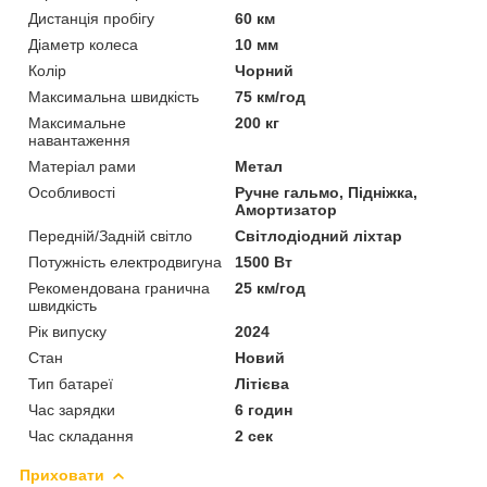
Дистанція пробігу
60 км
Діаметр колеса
10 мм
Колір
Чорний
Максимальна швидкість
75 км/год
Максимальне
200 кг
навантаження
Матеріал рами
Метал
Особливості
Ручне гальмо, Підніжка,
Амортизатор
Передній/Задній світло
Світлодіодний ліхтар
Потужність електродвигуна
1500 Вт
Рекомендована гранична
25 км/год
швидкість
Рік випуску
2024
Стан
Новий
Тип батареї
Літієва
Час зарядки
6 годин
Час складання
2 сек
Приховати