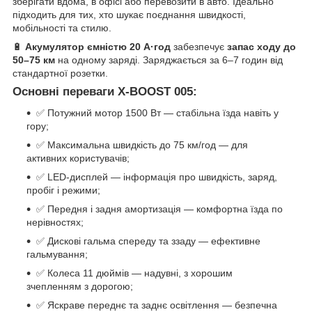
зберігати вдома, в офісі або перевозити в авто. Ідеально
підходить для тих, хто шукає поєднання швидкості,
мобільності та стилю.
🔋
Акумулятор ємністю 20 А·год
забезпечує
запас ходу до
50–75 км
на одному заряді. Заряджається за 6–7 годин від
стандартної розетки.
Основні переваги X-BOOST 005:
✅ Потужний мотор 1500 Вт — стабільна їзда навіть у
гору;
✅ Максимальна швидкість до 75 км/год — для
активних користувачів;
✅ LED-дисплей — інформація про швидкість, заряд,
пробіг і режими;
✅ Передня і задня амортизація — комфортна їзда по
нерівностях;
✅ Дискові гальма спереду та ззаду — ефективне
гальмування;
✅ Колеса 11 дюймів — надувні, з хорошим
зчепленням з дорогою;
✅ Яскраве переднє та заднє освітлення — безпечна