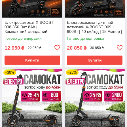
Електросамокат X-BOOST
Електросамокат дитячий
008 350 Ват 8Ah |
потужний X-BOOST 009 |
Компактний складаний
600Вт | 40 км/год | 15 Ампер |
дитячий самокат для міста
колеса 8.5 дюймів | для дітей
Готово до відправки
Готово до відправки
і дорослих
12 950
20 850
₴
₴
22 950 ₴
30 850 ₴
Купити
Купити
–30%
–25%