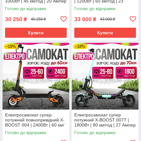
1000Вт | 45 км/год | 20 Ампер
| 1200Вт | 60 км/год | 23
| колеса 10 дюймів | для
Ампер | колеса 10 дюймів |
Готово до відправки
Готово до відправки
дітей і дорослих
для дітей і дорослих
30 250
33 000
₴
₴
40 250 ₴
43 000 ₴
Купити
Купити
–19%
–18%
Електросамокат супер
Електросамокат супер
потужний повнопривідний X-
потужний X-BOOST 007T |
BOOST 004 | 2400Вт | 60 км/
1800Вт | 80 км/год | 27 Ампер
год | 20 Ампер | колеса 10
| колеса 12 дюймів | для
Готово до відправки
Готово до відправки
дюймів
дітей і дорослих