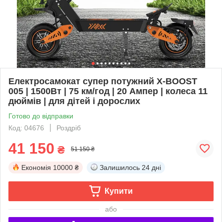
Електросамокат супер потужний X-BOOST
005 | 1500Вт | 75 км/год | 20 Ампер | колеса 11
дюймів | для дітей і дорослих
Готово до відправки
Код: 04676
Роздріб
41 150
₴
51 150 ₴
Економія
10000 ₴
Залишилось
24 дні
Купити
або