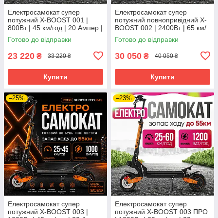
Електросамокат супер
Електросамокат супер
потужний X-BOOST 001 |
потужний повнопривідний X-
800Вт | 45 км/год | 20 Ампер |
BOOST 002 | 2400Вт | 65 км/
колеса 10 дюймів | для дітей і
год | 20 Ампер | колеса 10
Готово до відправки
Готово до відправки
дорослих
дюймів
23 220
30 050
₴
₴
33 220 ₴
40 050 ₴
Купити
Купити
–25%
–23%
Електросамокат супер
Електросамокат супер
потужний X-BOOST 003 |
потужний X-BOOST 003 ПРО