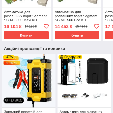
Автоматика для
Автоматика для
Авто
розпашних воріт Segment
розпашних воріт Segment
розп
SG MT 500 Maxi KIT
SG MT 500 Eco KIT
SG M
16 104
14 452
17 
₴
₴
17 136 ₴
15 484 ₴
Купити
Купити
Акційні пропозиції та новинки
–47%
Подарунок
Зарядний пристрій для
Автоматика для відкатних