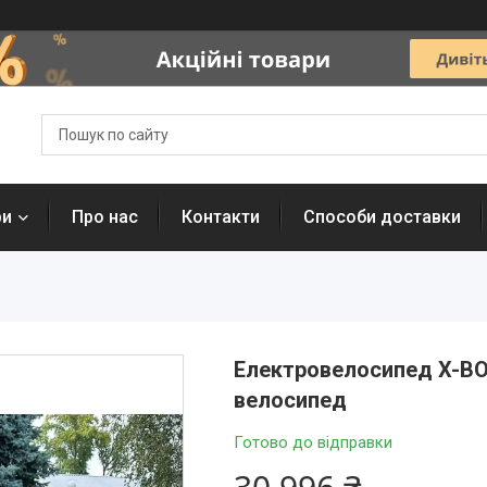
ри
Про нас
Контакти
Способи доставки
Електровелосипед X-BOO
велосипед
Готово до відправки