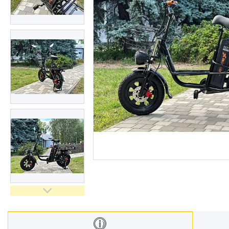
Замки для воріт і хвірток
Про нас
Відгуки
Ворота "Звари Сам"
Навіси "Збери Сам"
Каркаси відкатних воріт
Каркаси відкатних воріт з
зашивкою
Каркаси відкатних воріт з
автоматикою