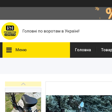
Головні по воротам в Україні!
Меню
Головна
Това
Головна
Автоматика для воріт
Фурнітура для відкатних
воріт
Фільонка
Фарба Hammerite, Грунти та
розчинники