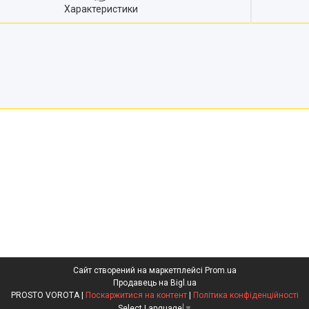
Характеристики
Сайт створений на маркетплейсі
Prom.ua
Продавець на Bigl.ua
PROSTO VOROTA |
Поскаржитися на контент
|
Політика конфіденційності
Select Language
▼